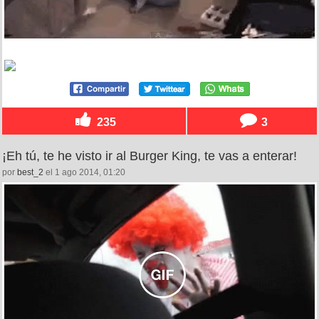
235
3
¡Eh tú, te he visto ir al Burger King, te vas a enterar!
por
best_2
el 1 ago 2014, 01:20