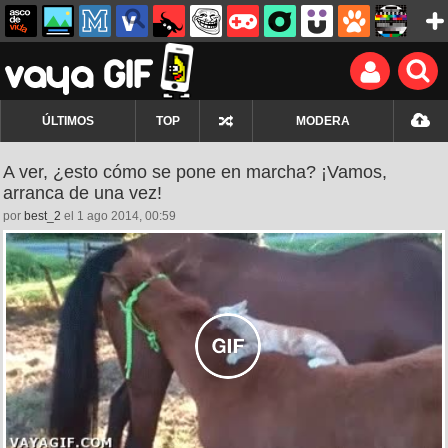
ÚLTIMOS
TOP
MODERA
A ver, ¿esto cómo se pone en marcha? ¡Vamos,
arranca de una vez!
por
best_2
el 1 ago 2014, 00:59