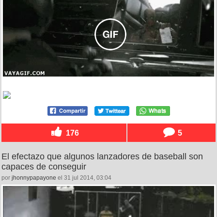
176
5
El efectazo que algunos lanzadores de baseball son
capaces de conseguir
por
jhonnypapayone
el 31 jul 2014, 03:04