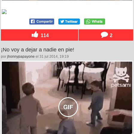
114
2
¡No voy a dejar a nadie en pie!
por
jhonnypapayone
el 31 jul 2014, 19:19