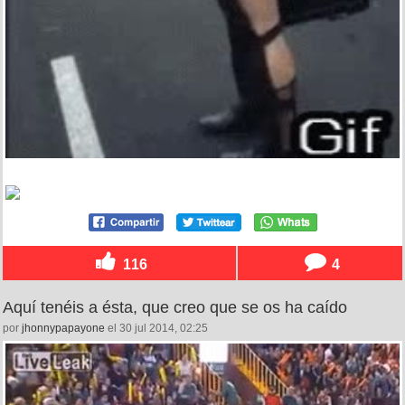
116
4
Aquí tenéis a ésta, que creo que se os ha caído
por
jhonnypapayone
el 30 jul 2014, 02:25