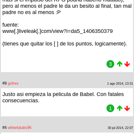
pero al menos el padre le da un besito al final, tan mal
padre no es al menos :P
fuente:
www[.]liveleak[.]com/view?i=da5_1406350379
(tienes que quitar los [ ] de los puntos, logicamente).
3
#9
gofres
1 ago 2014, 13:31
Justo asi empieza la pelicula de Babel. Con fatales
consecuencias.
1
#4
whitefatalis96
30 jul 2014, 22:07