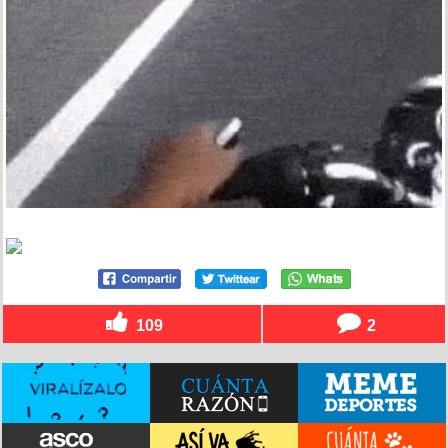
109
2
Papá, ¿hemos llegado ya? ¿Hemos llegado ya?
¿Hemos llegad...?
por
best_2
el 28 jul 2014, 17:41