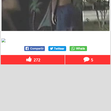
272
5