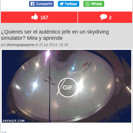
167
2
¿Quieres ser el auténtico jefe en un skydiving
simulator? Mira y aprende
por
jhonnypapayone
el 25 jul 2014, 16:38