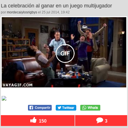
La celebración al ganar en un juego multijugador
por
mordecaiylosrigbys
el 25 jul 2014, 19:42
150
3