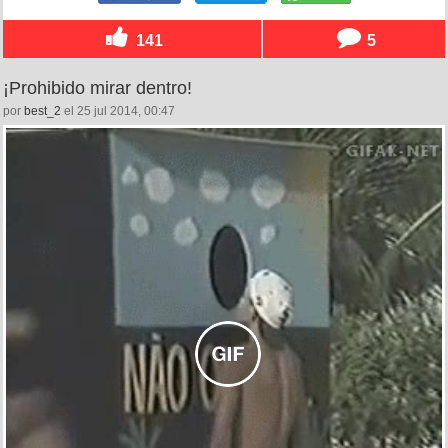
141
5
¡Prohibido mirar dentro!
por
best_2
el 25 jul 2014, 00:47