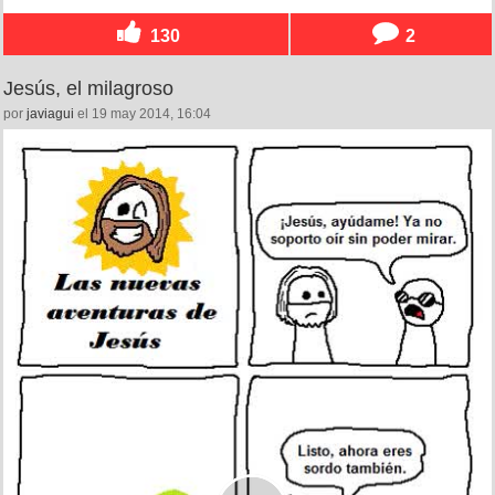
130
2
Jesús, el milagroso
por
javiagui
el 19 may 2014, 16:04