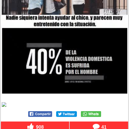
908
41