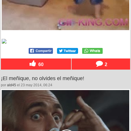
60
2
¡El meñique, no olvides el meñique!
por
ald45
el 23 may 2014, 06:24