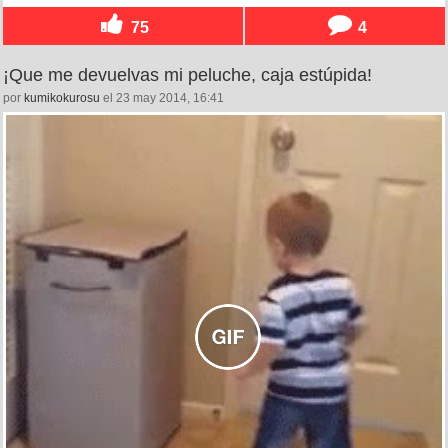
75
4
¡Que me devuelvas mi peluche, caja estúpida!
por
kumikokurosu
el 23 may 2014, 16:41