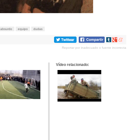
absurdo
equipo
dudas
Compartir
Compartir
Compartir
en
en
en
Reportar por inadecuado o fuente incorrecta
tumblr
Google+
meneame
Vídeo relacionado: