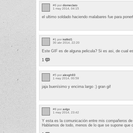
#6 por
diomeclato
1 may 2014, 04:15
el ultimo soldado haciendo malabares fue para ponerl
#1 por
iraltkd1
30 abr 2014, 22:20
Este GIF es de alguna pelicula? Si es asi, de cual e
1
#5 por
alexgh93
1 may 2014, 00:59
jaja buenísimo y encima largo :) gran gif
#8 por
axlgx
1 may 2014, 23:42
Y esta es la comunicación entre mis compañeros de 
Hablamos de todo, menos de lo que se supone que 