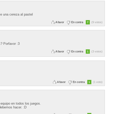
e una cereza al pastel
A favor
En contra
(9 votos)
7
s? Porfavor :3
A favor
En contra
(3 votos)
1
A favor
En contra
(1 voto)
1
equipo en todos los juegos.
debemos hacer. :D