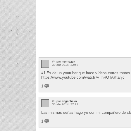
#4 por
monteaux
30 abr 2014, 22:58
#1
Es de un youtuber que hace vídeos cortos tontos y
https://www.youtube.com/watch?v=hRQTAKtanjc
1
#3 por
engacheko
30 abr 2014, 22:22
Las mismas señas hago yo con mi compañero de cl
1