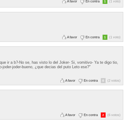
A favor
En contra
(1 voto)
1
A favor
En contra
(1 voto)
1
ue ir a b?-No se, has visto lo del Joker- Si, vomitivo- Ya te digo tio,
o-joder-joder-bueno, ¿que decias del puto Leto ese?"
A favor
En contra
(2 votos)
0
A favor
En contra
(6 votos)
2