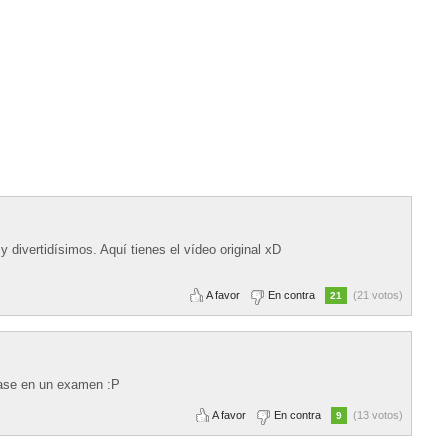
 divertidísimos. Aquí tienes el vídeo original xD
A favor
En contra
(21 votos)
21
ase en un examen :P
A favor
En contra
(13 votos)
9