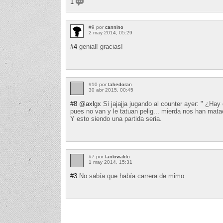
1
#9 por
cannino
2 may 2014, 05:29
#4
genial! gracias!
#10 por
tahedoran
30 abr 2015, 00:45
#8
@axlgx
Si jajajja jugando al counter ayer: " ¿Hay q
pues no van y le tatuan pelig... mierda nos han mata
Y esto siendo una partida seria.
#7 por
fanlowaldo
1 may 2014, 15:31
#3
No sabía que había carrera de mimo