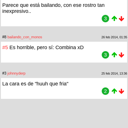
Parece que está bailando, con ese rostro tan
inexpresivo..
3
#8
bailando_con_monos
26 feb 2014, 01:35
#5
Es horrible, pero sí: Combina xD
3
#3
johnnyderp
25 feb 2014, 13:36
La cara es de "huuh que fria"
2