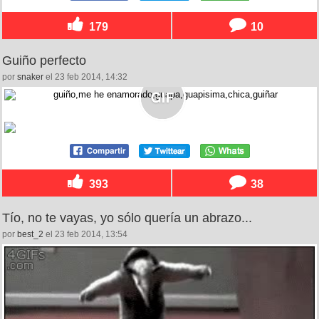
179
10
Guiño perfecto
por
snaker
el 23 feb 2014, 14:32
393
38
Tío, no te vayas, yo sólo quería un abrazo...
por
best_2
el 23 feb 2014, 13:54