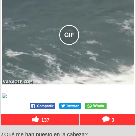
137
3
¿Qué me han puesto en la cabeza?