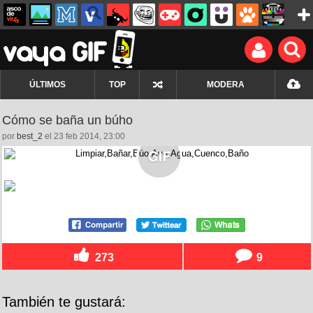
ÚLTIMOS
TOP
MODERA
Cómo se baña un búho
por
best_2
el 23 feb 2014, 23:00
273
9
También te gustará: