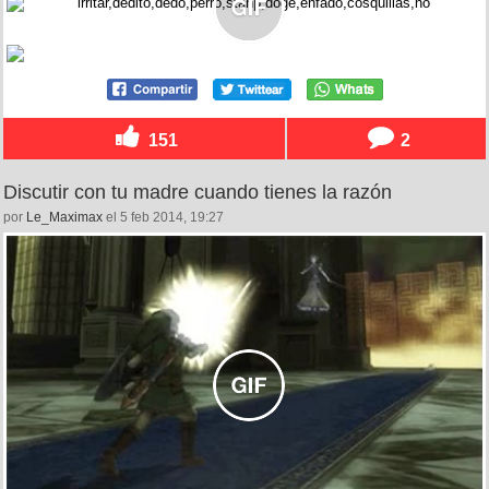
151
2
Discutir con tu madre cuando tienes la razón
por
Le_Maximax
el 5 feb 2014, 19:27