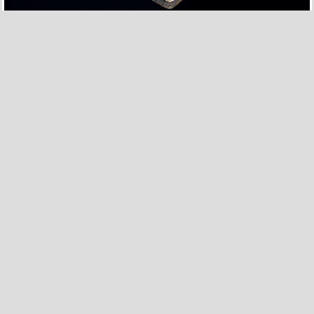
166
2
¿Qué miras?
por
elpitomehueleapimienta
el 5 feb 2014, 04:53