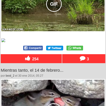
254
3
Mientras tanto, el 14 de febrero...
por
best_2
el 30 ene 2014, 05:27