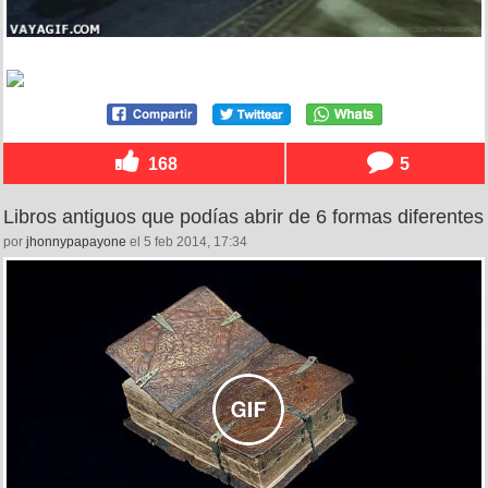
168
5
Libros antiguos que podías abrir de 6 formas diferentes
por
jhonnypapayone
el 5 feb 2014, 17:34