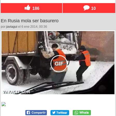
186
10
En Rusia mola ser basurero
por
javiagui
el 6 ene 2014, 00:36