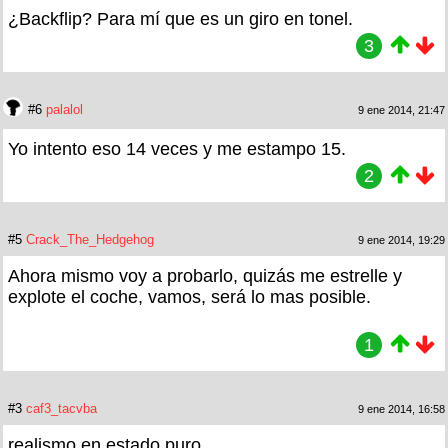
¿Backflip? Para mí que es un giro en tonel.
3
#6
palalol
9 ene 2014, 21:47
Yo intento eso 14 veces y me estampo 15.
2
#5
Crack_The_Hedgehog
9 ene 2014, 19:29
Ahora mismo voy a probarlo, quizás me estrelle y
explote el coche, vamos, será lo mas posible.
1
#3
caf3_tacvba
9 ene 2014, 16:58
realismo en estado puro