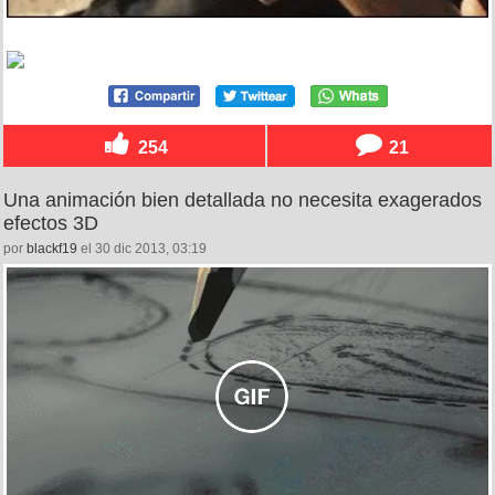
254
21
Una animación bien detallada no necesita exagerados
efectos 3D
por
blackf19
el 30 dic 2013, 03:19