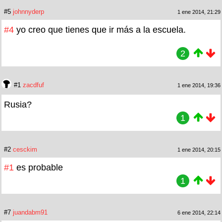
#5
johnnyderp
1 ene 2014, 21:29
#4
yo creo que tienes que ir más a la escuela.
2
#1
zacdfuf
1 ene 2014, 19:36
Rusia?
1
#2
cesckim
1 ene 2014, 20:15
#1
es probable
1
#7
juandabm91
6 ene 2014, 22:14