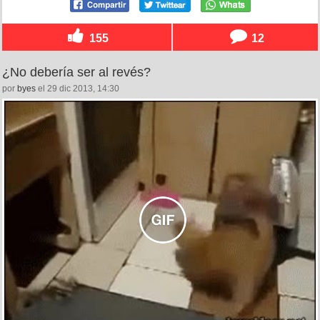
155
12
¿No debería ser al revés?
por
byes
el 29 dic 2013, 14:30