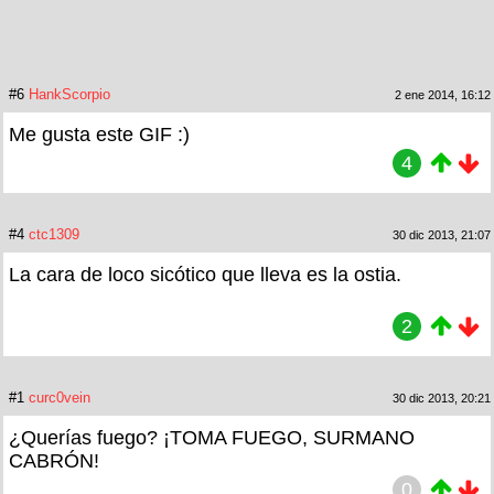
#6
HankScorpio
2 ene 2014, 16:12
Me gusta este GIF :)
4
#4
ctc1309
30 dic 2013, 21:07
La cara de loco sicótico que lleva es la ostia.
2
#1
curc0vein
30 dic 2013, 20:21
¿Querías fuego? ¡TOMA FUEGO, SURMANO
CABRÓN!
0