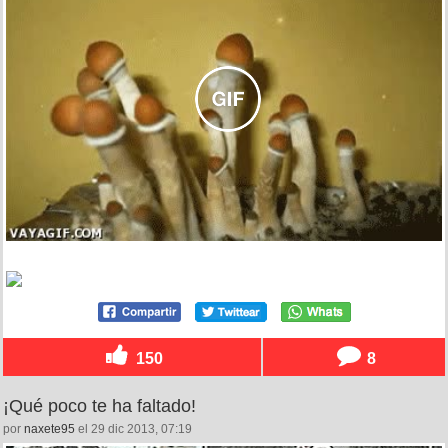
150
8
¡Qué poco te ha faltado!
por
naxete95
el 29 dic 2013, 07:19