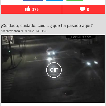
179
8
¡Cuidado, cuidado, cuid... ¿qué ha pasado aquí?
por
canyonazo
el 29 dic 2013, 11:39