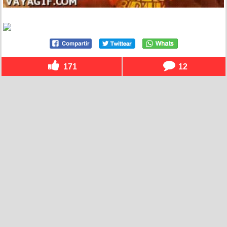
171
12