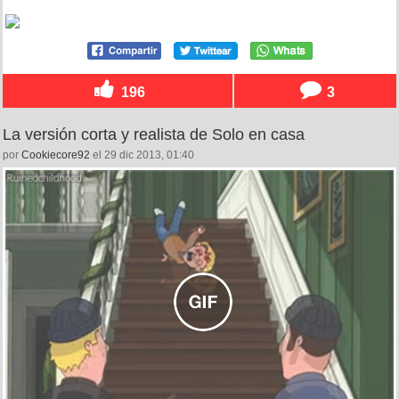
196
3
La versión corta y realista de Solo en casa
por
Cookiecore92
el 29 dic 2013, 01:40