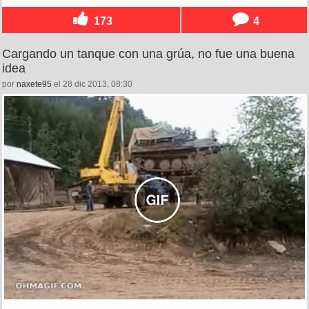
173
4
Cargando un tanque con una grúa, no fue una buena
idea
por
naxete95
el 28 dic 2013, 08:30