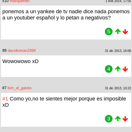
#10
maxquendo
1 ene 2014, 17:05
ponemos a un yankee de tv nadie dice nada ponemos
a un youtuber español y lo petan a negativos?
5
#8
davidroman2494
31 dic 2013, 16:06
Wowowowo xD
4
#7
bim_el_gatete
31 dic 2013, 10:22
#1
Como yo,no te sientes mejor porque es imposible
xD
3