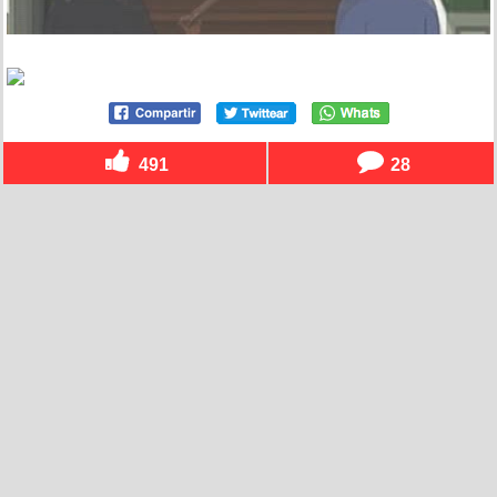
491
28