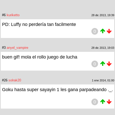
#6
kuriketto
28 dic 2013, 19:39
PD: Luffy no perdería tan facilmente
0
#3
anyel_vampire
28 dic 2013, 19:03
buen gif! mola el rollo juego de lucha
0
#26
solrak20
1 ene 2014, 01:00
Goku hasta super sayayin 1 les gana parpadeando ._.
0