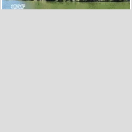
195
6
¡Haced lo que os digo o aprieto el gatillo! ¿Pero cuál
de los dos?
por
best_2
el 23 dic 2013, 04:35