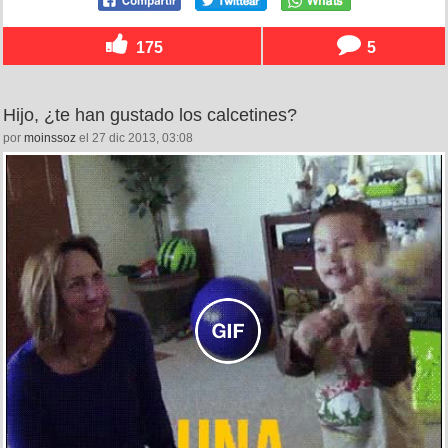
175
5
Hijo, ¿te han gustado los calcetines?
por
moinssoz
el 27 dic 2013, 03:08