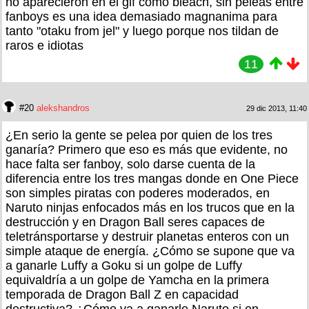
no aparecieron en el gif como bleach, sin peleas entre
fanboys es una idea demasiado magnanima para
tanto "otaku from jel" y luego porque nos tildan de
raros e idiotas
11
#20
alekshandros
29 dic 2013, 11:40
¿En serio la gente se pelea por quien de los tres
ganaría? Primero que eso es más que evidente, no
hace falta ser fanboy, solo darse cuenta de la
diferencia entre los tres mangas donde en One Piece
son simples piratas con poderes moderados, en
Naruto ninjas enfocados más en los trucos que en la
destrucción y en Dragon Ball seres capaces de
teletránsportarse y destruir planetas enteros con un
simple ataque de energía. ¿Cómo se supone que va
a ganarle Luffy a Goku si un golpe de Luffy
equivaldría a un golpe de Yamcha en la primera
temporada de Dragon Ball Z en capacidad