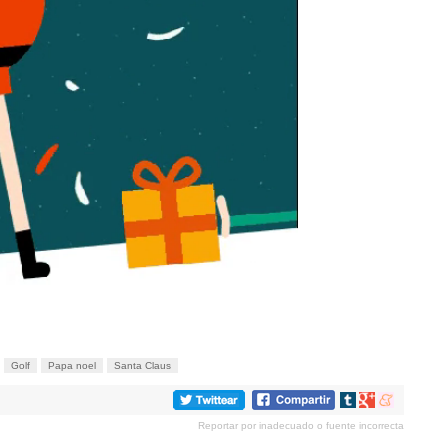
Golf
Papa noel
Santa Claus
Compartir
Compartir
Compartir
en
en
en
Reportar por inadecuado o fuente incorrecta
tumblr
Google+
meneame