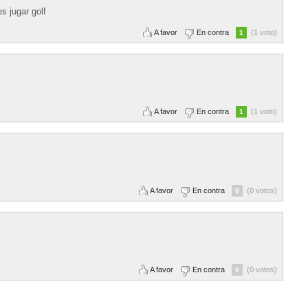
s jugar golf
A favor
En contra
(1 voto)
1
A favor
En contra
(1 voto)
1
A favor
En contra
(0 votos)
0
A favor
En contra
(0 votos)
0