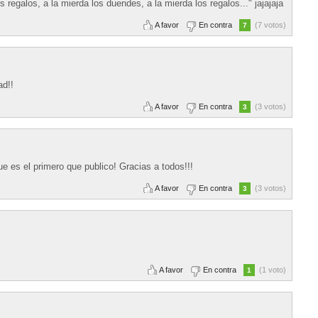
 regalos, a la mierda los duendes, a la mierda los regalos..." jajajaja
A favor
En contra
(7 votos)
7
ad!!
A favor
En contra
(3 votos)
3
e es el primero que publico! Gracias a todos!!!
A favor
En contra
(3 votos)
3
A favor
En contra
(1 voto)
1