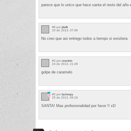
parece que lo unico que hace santa el resto del año e
#6 por
jdallt
25 dic 2013, 07:08
No creo que asi entrego todos a tiempo si existiera
#3 por
cesckim
24 dic 2013, 21:29
golpe de caramelo
#5 por
lacherpy
25 dic 2013, 06:18
SANTA! Mas profesionalidad por favor !! xD