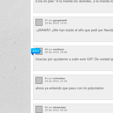
Esta en plan "A la mierda los duendes, a la mierda los
#7 por
gangsmarth
25 dic 2013, 12:01
-¡¡MAMÁ!! ¡¡Me han traído el elfo que pedí por Navid
#9 por
eredhyon
26 dic 2013, 18:48
Gracias por ayudarme a subir este GIF! De verdad qu
#1 por
xchombax
24 dic 2013, 21:20
ahora ya entiendo que paso con mi polystation
#4 por
diomeclato
25 dic 2013, 03:34