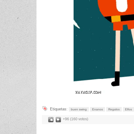
Etiquetas:
buen swing
Enanos
Regalos
Elfos
+96 (160 votos)