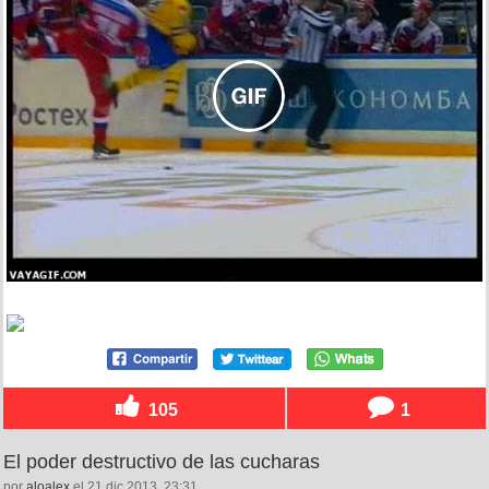
105
1
El poder destructivo de las cucharas
por
aloalex
el 21 dic 2013, 23:31