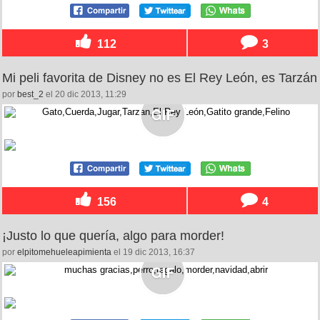
112
3
Mi peli favorita de Disney no es El Rey León, es Tarzán
por
best_2
el 20 dic 2013, 11:29
156
4
¡Justo lo que quería, algo para morder!
por
elpitomehueleapimienta
el 19 dic 2013, 16:37