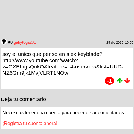
#8
gabyt0ga201
25 dic 2013, 16:55
soy el unico que penso en alex keyblade?
http://www.youtube.com/watch?
v=GXEthgsQnkQ&feature=c4-overview&list=UUD-
NZ6Gm9jk1MvjVLRT1NOw
-1
Deja tu comentario
Necesitas tener una cuenta para poder dejar comentarios.
¡Registra tu cuenta ahora!