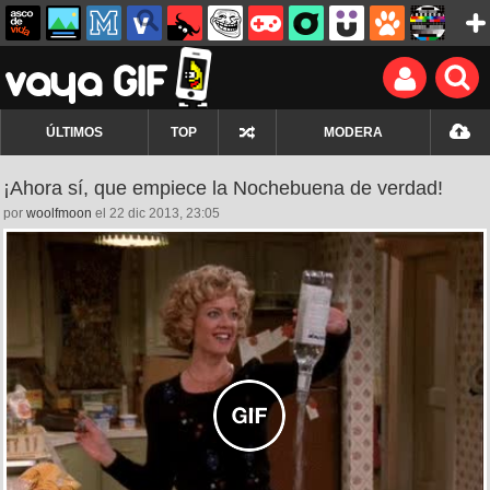
ÚLTIMOS
TOP
MODERA
¡Ahora sí, que empiece la Nochebuena de verdad!
por
woolfmoon
el 22 dic 2013, 23:05