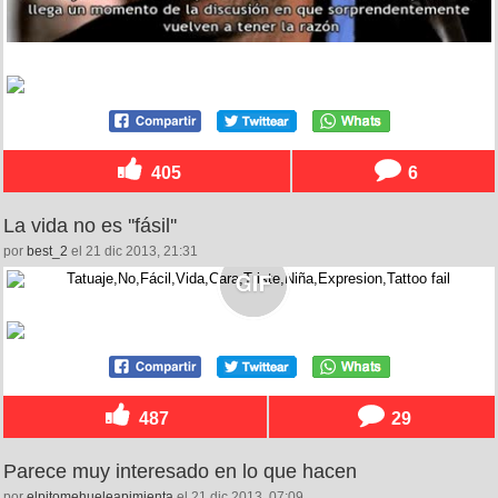
405
6
La vida no es ''fásil''
por
best_2
el 21 dic 2013, 21:31
487
29
Parece muy interesado en lo que hacen
por
elpitomehueleapimienta
el 21 dic 2013, 07:09