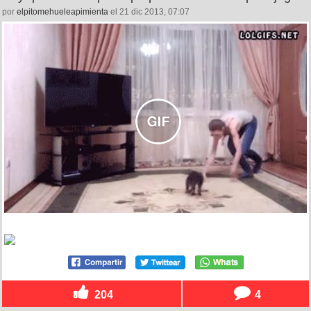
por
elpitomehueleapimienta
el 21 dic 2013, 07:07
204
4