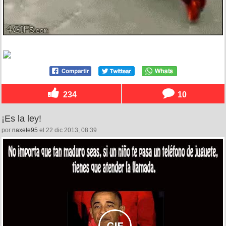
234
10
¡Es la ley!
por
naxete95
el 22 dic 2013, 08:39