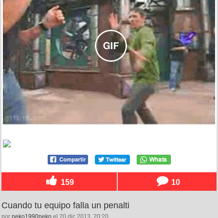
159
10
Cuando tu equipo falla un penalti
por
neko1990neko
el 20 dic 2013, 20:20