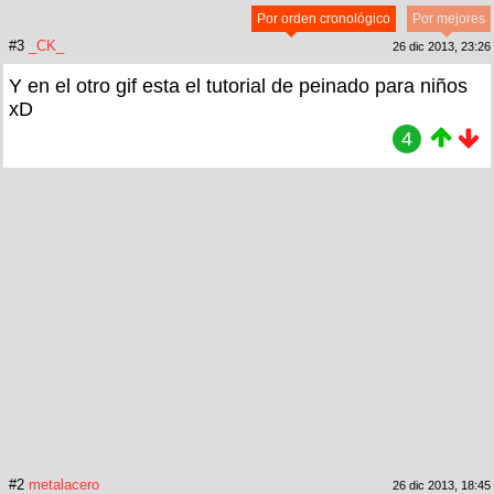
Por orden cronológico
Por mejores
#3
_CK_
26 dic 2013, 23:26
Y en el otro gif esta el tutorial de peinado para niños
xD
4
#2
metalacero
26 dic 2013, 18:45