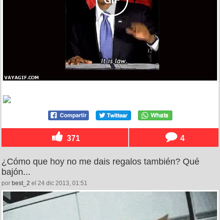
371
4
¿Cómo que hoy no me dais regalos también? Qué
bajón...
por
best_2
el 24 dic 2013, 01:51