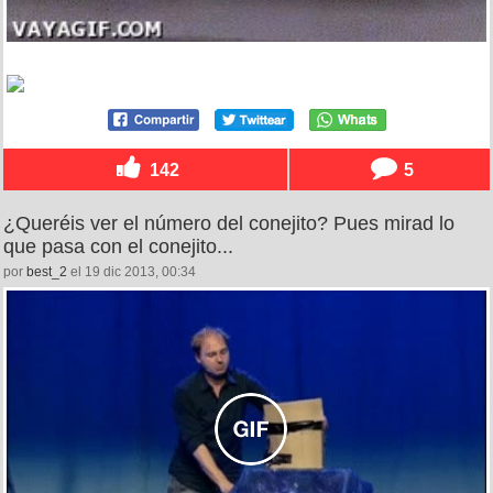
142
5
¿Queréis ver el número del conejito? Pues mirad lo
que pasa con el conejito...
por
best_2
el 19 dic 2013, 00:34