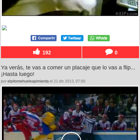
192
0
Ya verás, te vas a comer un placaje que lo vas a flip...
¡Hasta luego!
por
elpitomehueleapimienta
el 21 dic 2013, 07:00