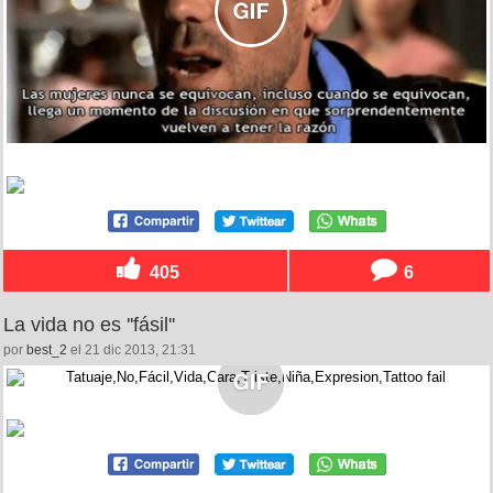
405
6
La vida no es ''fásil''
por
best_2
el 21 dic 2013, 21:31