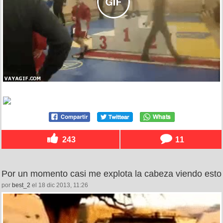
243
11
Por un momento casi me explota la cabeza viendo esto
por
best_2
el 18 dic 2013, 11:26