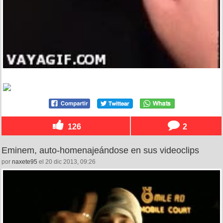
126
2
Eminem, auto-homenajeándose en sus videoclips
por
naxete95
el 20 dic 2013, 09:26