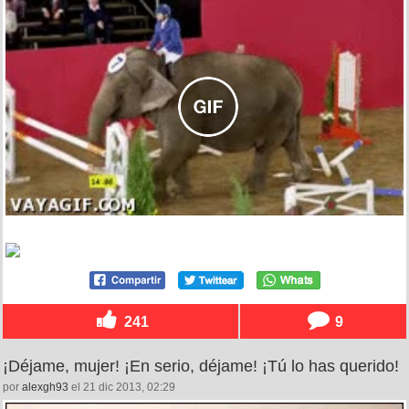
241
9
¡Déjame, mujer! ¡En serio, déjame! ¡Tú lo has querido!
por
alexgh93
el 21 dic 2013, 02:29