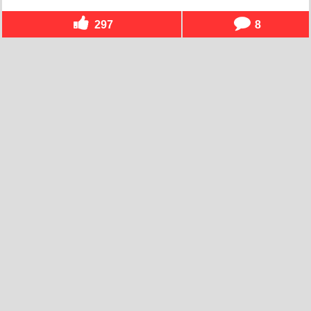
297
8