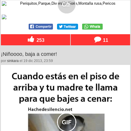
253
11
¡Niñoooo, baja a comer!
por
sinkara
el 19 dic 2013, 23:59