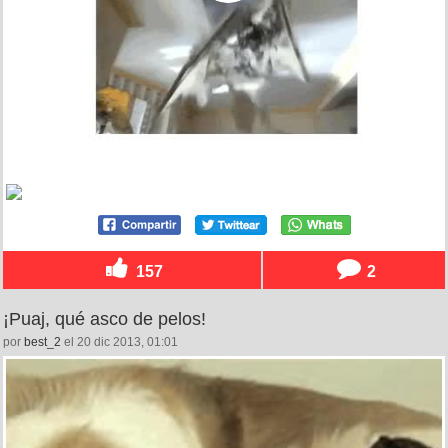
157
2
¡Puaj, qué asco de pelos!
por
best_2
el 20 dic 2013, 01:01