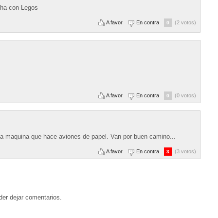
cha con Legos
A favor
En contra
(2 votos)
0
A favor
En contra
(0 votos)
0
a maquina que hace aviones de papel. Van por buen camino...
A favor
En contra
(3 votos)
3
der dejar comentarios.