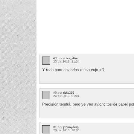
#3 por
shiva_dilan
23 dic 2013, 21:34
Y todo para enviarlos a una caja xD.
#5 por
ricky395
24 dic 2013, 01:01
Precisión tendrá, pero yo veo avioncitos de papel por 
#1 por
johnnyderp
23 dic 2013, 18:36