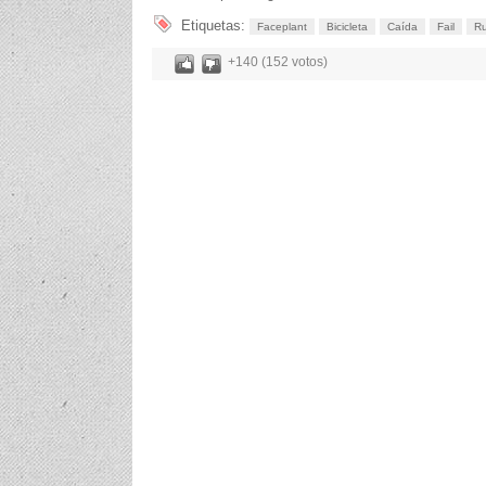
Etiquetas:
Faceplant
Bicicleta
Caída
Fail
R
+140 (152 votos)