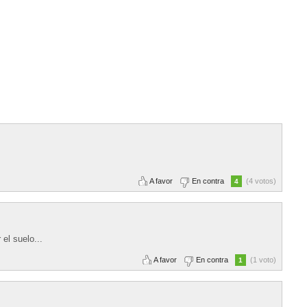
A favor
En contra
(4 votos)
4
el suelo...
A favor
En contra
(1 voto)
1