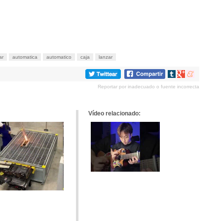
ar
automatica
automatico
caja
lanzar
Compartir
Compartir
Compartir
en
en
en
Reportar por inadecuado o fuente incorrecta
tumblr
Google+
meneame
Vídeo relacionado: