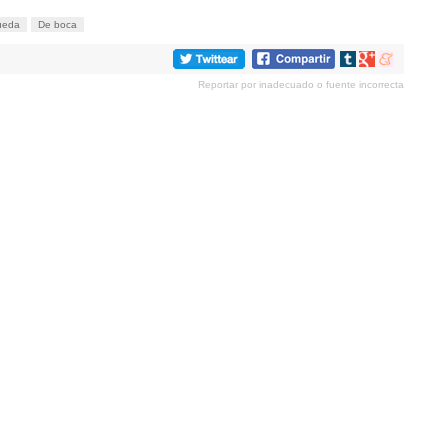
ueda
De boca
Compartir
Compartir
Compartir
en
en
en
Reportar por inadecuado o fuente incorrecta
tumblr
Google+
meneame