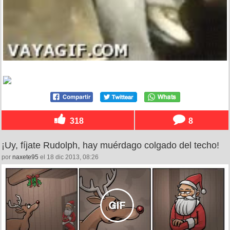
318
8
¡Uy, fíjate Rudolph, hay muérdago colgado del techo!
por
naxete95
el 18 dic 2013, 08:26