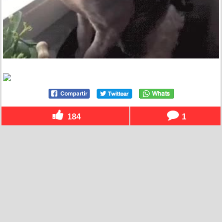
184
1