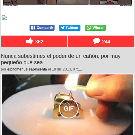
362
244
Nunca subestimes el poder de un cañón, por muy
pequeño que sea
por
elpitomehueleapimienta
el 18 dic 2013, 07:11