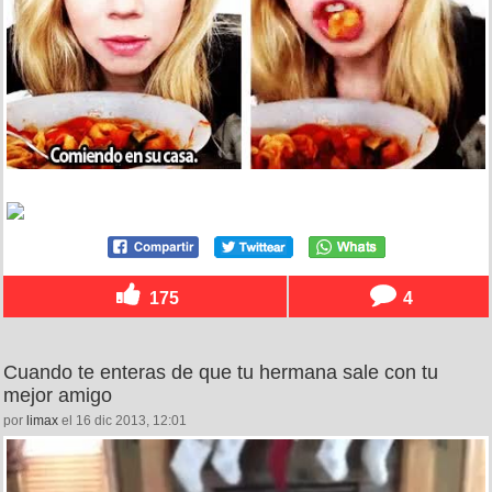
175
4
Cuando te enteras de que tu hermana sale con tu
mejor amigo
por
limax
el 16 dic 2013, 12:01