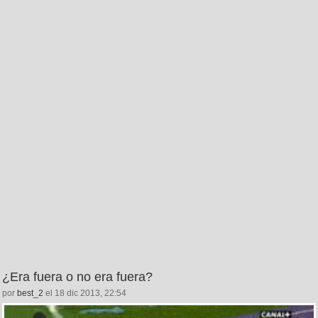
¿Era fuera o no era fuera?
por
best_2
el 18 dic 2013, 22:54