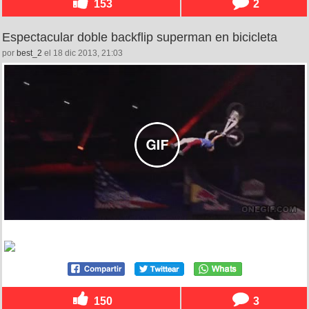
153
2
Espectacular doble backflip superman en bicicleta
por
best_2
el 18 dic 2013, 21:03
150
3