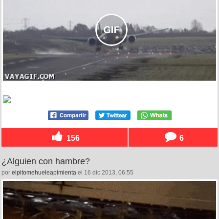
156
6
¿Alguien con hambre?
por
elpitomehueleapimienta
el 16 dic 2013, 06:55