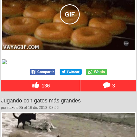
136
3
Jugando con gatos más grandes
por
naxete95
el 16 dic 2013, 08:56