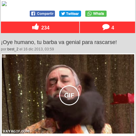
234
4
¡Oye humano, tu barba va genial para rascarse!
por
best_2
el 16 dic 2013, 03:59