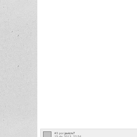
#3 por
javicrv7
15 dic 2013, 22:54