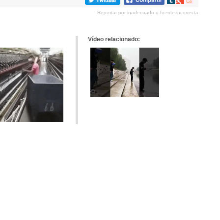
en
en
en
Reportar por inadecuado o fuente incorrecta
tumblr
Google+
meneame
Vídeo relacionado: