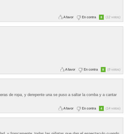
A favor
En contra
(12 votos)
8
A favor
En contra
(8 votos)
8
ligeras de ropa, y derepente una se puso a saltar la comba y a cantar
A favor
En contra
(14 votos)
4
rdad. y francamente, todas las niñatas que dan el espectaculo cuando