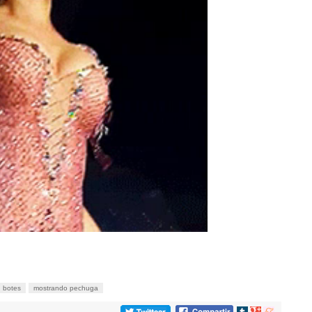
botes
mostrando pechuga
Compartir
Compartir
Compartir