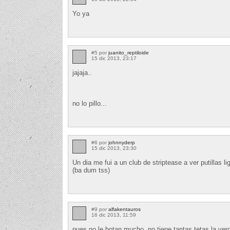
Yo ya
#5 por
juanito_reptiloide
15 dic 2013, 23:17
jajaja..
no lo pillo...
#6 por
johnnyderp
15 dic 2013, 23:30
Un dia me fui a un club de striptease a ver putillas 
(ba dum tss)
#9 por
alfakentauros
16 dic 2013, 11:59
pues no le botan mucho, no tiene tantas tetas la ve