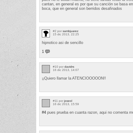
cantan, en general es por que su canción se basa en
boca, que en general son berridos desafinados
#2 por
sambjuarez
15 dic 2013, 22:25
hipnotico asi de sencillo
1
#10 por
davidrs
16 dic 2013, 14:07
¡¡Quiero llamar la ATENCIOOOOON!!
#11 por
joseol
16 dic 2013, 15:59
#4
pues prueba en cuanta razon, aqui no comenta m