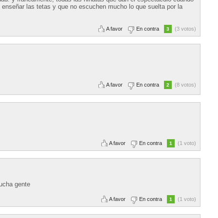
 enseñar las tetas y que no escuchen mucho lo que suelta por la
A favor
En contra
(3 votos)
3
A favor
En contra
(8 votos)
2
A favor
En contra
(1 voto)
1
ucha gente
A favor
En contra
(1 voto)
1