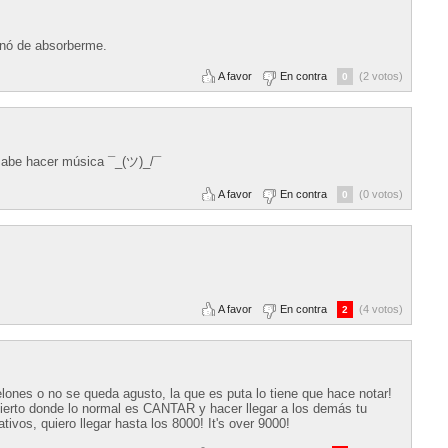
inó de absorberme.
A favor
En contra
(2 votos)
0
sabe hacer música ¯_(ツ)_/¯
A favor
En contra
(0 votos)
0
A favor
En contra
(4 votos)
2
lones o no se queda agusto, la que es puta lo tiene que hace notar!
cierto donde lo normal es CANTAR y hacer llegar a los demás tu
vos, quiero llegar hasta los 8000! It's over 9000!