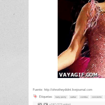
Fuente: http://ohnotheydidnt.livejournal.com
Etiquetas:
katy perry
saltar
comba
concierto
+197 (273 votos)