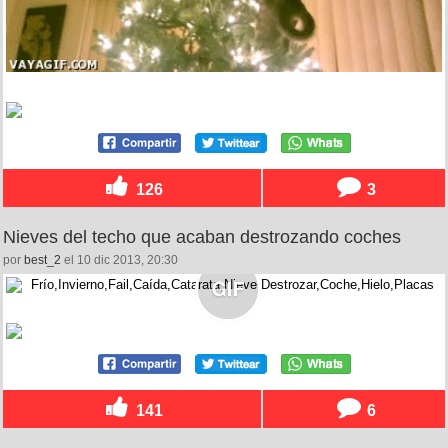
126
3
Nieves del techo que acaban destrozando coches
por
best_2
el 10 dic 2013, 20:30
141
6