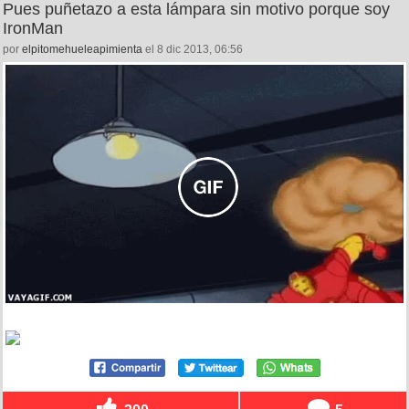
Pues puñetazo a esta lámpara sin motivo porque soy
IronMan
por
elpitomehueleapimienta
el 8 dic 2013, 06:56