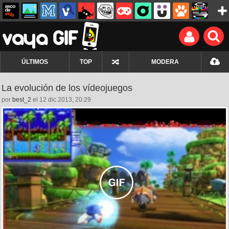
ÚLTIMOS
TOP
MODERA
La evolución de los vídeojuegos
por
best_2
el 12 dic 2013, 20:29