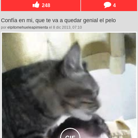
248
4
Confía en mi, que te va a quedar genial el pelo
por
elpitomehueleapimienta
el 8 dic 2013, 07:10