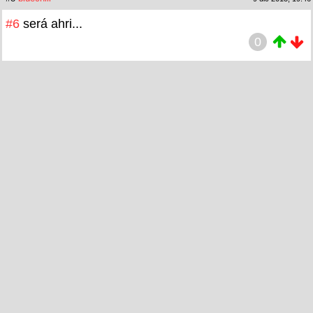
#6
será ahri...
0