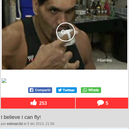
253
5
I believe I can fly!
por
ediman3d
el 5 dic 2013, 21:56