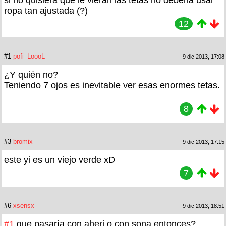
ropa tan ajustada (?)
12
#1
pofi_LoooL
9 dic 2013, 17:08
¿Y quién no?
Teniendo 7 ojos es inevitable ver esas enormes tetas.
8
#3
bromix
9 dic 2013, 17:15
este yi es un viejo verde xD
7
#6
xsensx
9 dic 2013, 18:51
#1
que pasaría con aheri o con sona entonces?