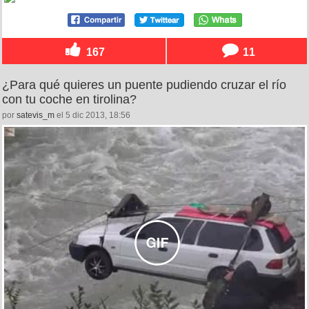
167
11
¿Para qué quieres un puente pudiendo cruzar el río
con tu coche en tirolina?
por
satevis_m
el 5 dic 2013, 18:56