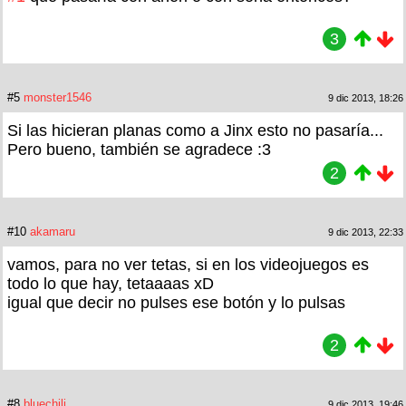
3
#5
monster1546
9 dic 2013, 18:26
Si las hicieran planas como a Jinx esto no pasaría...
Pero bueno, también se agradece :3
2
#10
akamaru
9 dic 2013, 22:33
vamos, para no ver tetas, si en los videojuegos es
todo lo que hay, tetaaaas xD
igual que decir no pulses ese botón y lo pulsas
2
#8
bluechili
9 dic 2013, 19:46