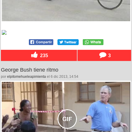
235
3
George Bush tiene ritmo
por
elpitomehueleapimienta
el 6 dic 2013, 14:54