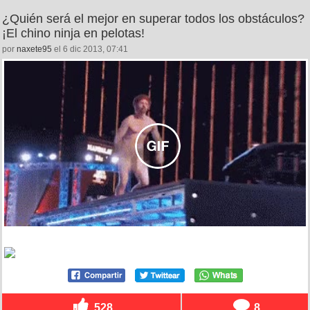
¿Quién será el mejor en superar todos los obstáculos?
¡El chino ninja en pelotas!
por
naxete95
el 6 dic 2013, 07:41
528
8