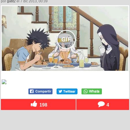
por
gatit2
el 7 dic 2013, 00:39
198
4