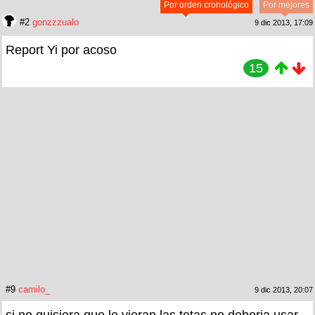
Por orden cronológico
Por mejores
#2
gonzzzualo
9 dic 2013, 17:09
Report Yi por acoso
15
#9
camilo_
9 dic 2013, 20:07
si no quisiera que le vieran las tetas no deberia usar