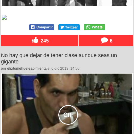
245
6
No hay que dejar de tener clase aunque seas un
gigante
por
elpitomehueleapimienta
el 6 dic 2013, 14:56