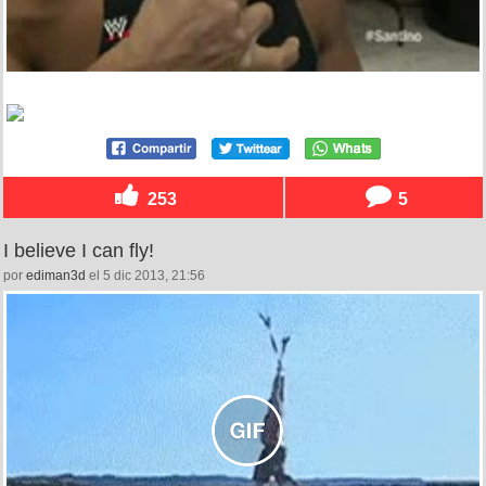
253
5
I believe I can fly!
por
ediman3d
el 5 dic 2013, 21:56