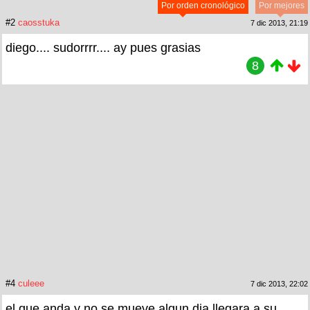
Por orden cronológico
Por mejores
#2
caosstuka
7 dic 2013, 21:19
diego.... sudorrrr.... ay pues grasias
8
#4
culeee
7 dic 2013, 22:02
el que anda y no se mueve algun dia llegara a su