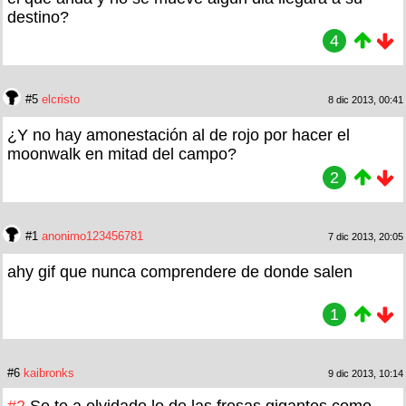
destino?
4
#5
elcristo
8 dic 2013, 00:41
¿Y no hay amonestación al de rojo por hacer el
moonwalk en mitad del campo?
2
#1
anonimo123456781
7 dic 2013, 20:05
ahy gif que nunca comprendere de donde salen
1
#6
kaibronks
9 dic 2013, 10:14
#2
Se te a olvidado lo de las fresas gigantes como