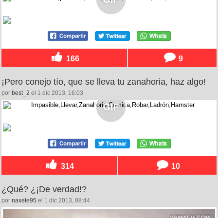
166
9
¡Pero conejo tío, que se lleva tu zanahoria, haz algo!
por
best_2
el 1 dic 2013, 16:03
314
10
¿Qué? ¿¡De verdad!?
por
naxete95
el 1 dic 2013, 08:44