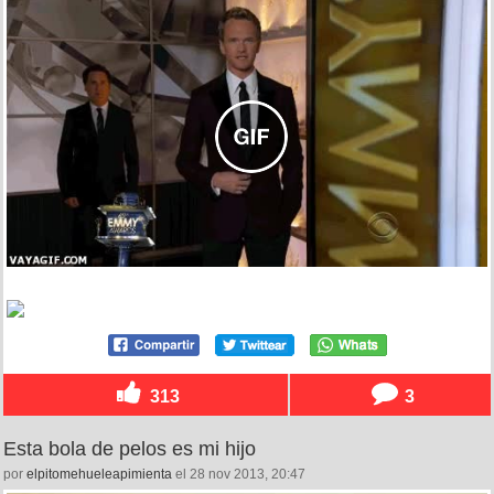
313
3
Esta bola de pelos es mi hijo
por
elpitomehueleapimienta
el 28 nov 2013, 20:47