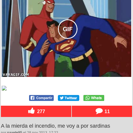
277
11
A la mierda el incendio, me voy a por sardinas
por
naxete95
el 28 nov 2013, 17:22