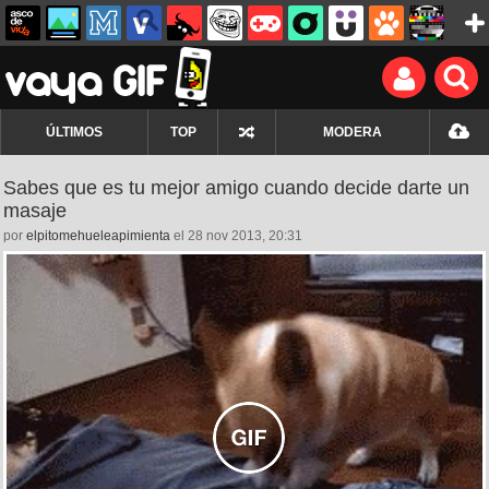
ÚLTIMOS
TOP
MODERA
Sabes que es tu mejor amigo cuando decide darte un
masaje
por
elpitomehueleapimienta
el 28 nov 2013, 20:31