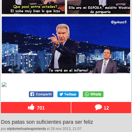
701
12
Dos patas son suficientes para ser feliz
por
elpitomehueleapimienta
el 28 nov 2013, 21:07