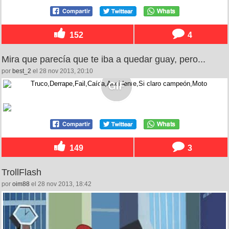
152
4
Mira que parecía que te iba a quedar guay, pero...
por
best_2
el 28 nov 2013, 20:10
149
3
TrollFlash
por
oim88
el 28 nov 2013, 18:42