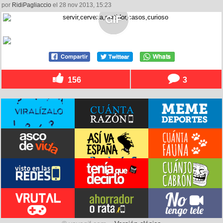
por
RidiPagliaccio
el 28 nov 2013, 15:23
156
3