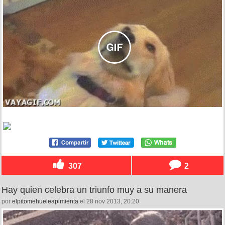
307
2
Hay quien celebra un triunfo muy a su manera
por
elpitomehueleapimienta
el 28 nov 2013, 20:20