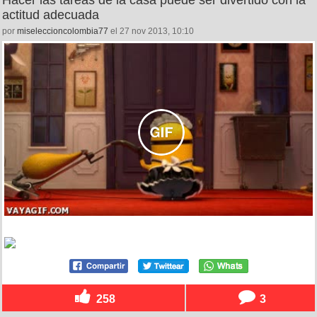
Hacer las tareas de la casa puede ser divertido con la
actitud adecuada
por
miseleccioncolombia77
el 27 nov 2013, 10:10
258
3