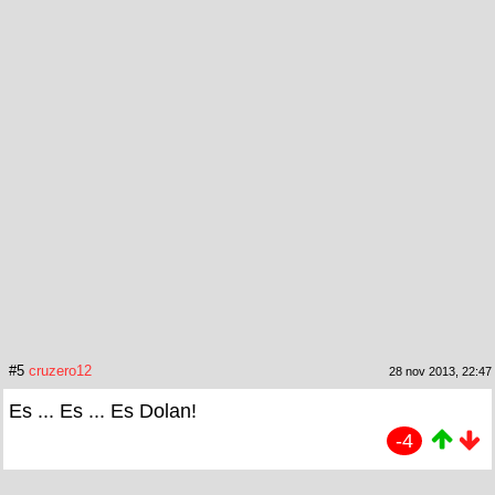
#5
cruzero12
28 nov 2013, 22:47
Es ... Es ... Es Dolan!
-4