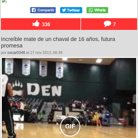
336
7
Increíble mate de un chaval de 16 años, futura
promesa
por
oscar0346
el 27 nov 2013, 00:38