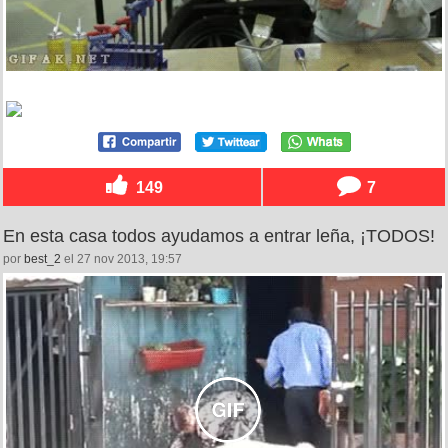
149
7
En esta casa todos ayudamos a entrar leña, ¡TODOS!
por
best_2
el 27 nov 2013, 19:57