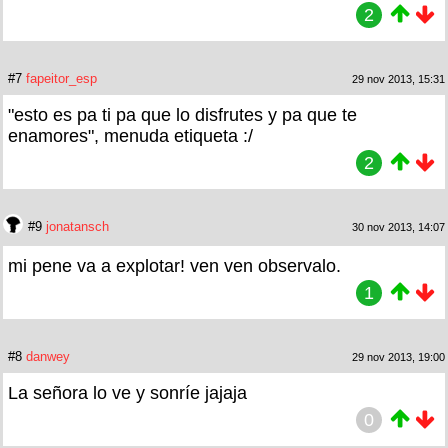
2
#7
fapeitor_esp
29 nov 2013, 15:31
"esto es pa ti pa que lo disfrutes y pa que te
enamores", menuda etiqueta :/
2
#9
jonatansch
30 nov 2013, 14:07
mi pene va a explotar! ven ven observalo.
1
#8
danwey
29 nov 2013, 19:00
La señora lo ve y sonríe jajaja
0