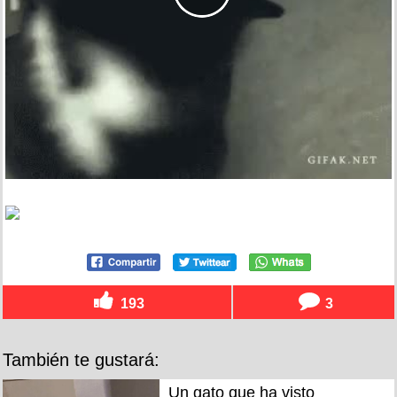
193
3
También te gustará:
Un gato que ha visto