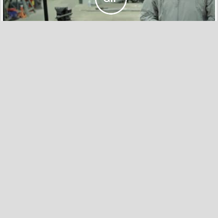
149
7
En esta casa todos ayudamos a entrar leña, ¡TODOS!
por
best_2
el 27 nov 2013, 19:57