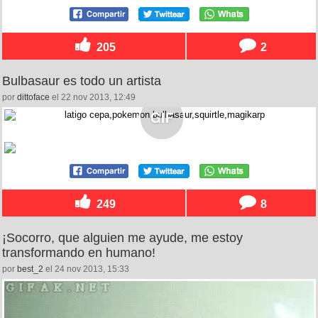
205
2
Bulbasaur es todo un artista
por
dittoface
el 22 nov 2013, 12:49
249
8
¡Socorro, que alguien me ayude, me estoy
transformando en humano!
por
best_2
el 24 nov 2013, 15:33