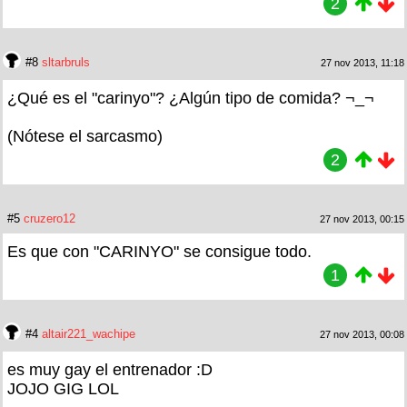
2
#8
sltarbruls
27 nov 2013, 11:18
¿Qué es el "carinyo"? ¿Algún tipo de comida? ¬_¬
(Nótese el sarcasmo)
2
#5
cruzero12
27 nov 2013, 00:15
Es que con "CARINYO" se consigue todo.
1
#4
altair221_wachipe
27 nov 2013, 00:08
es muy gay el entrenador :D
JOJO GIG LOL