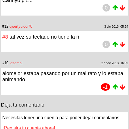
Carinyo plz...
0
#12
qwertyuiooi78
3 dic 2013, 05:24
#8
tal vez su teclado no tiene la ñ
0
#10
josemaj
27 nov 2013, 16:59
alomejor estaba pasando por un mal rato y lo estaba
animando
-1
Deja tu comentario
Necesitas tener una cuenta para poder dejar comentarios.
¡Registra tu cuenta ahora!