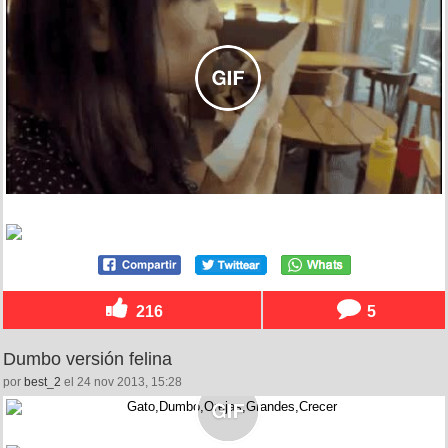
216
5
Dumbo versión felina
por
best_2
el 24 nov 2013, 15:28