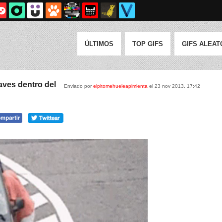
ÚLTIMOS
TOP GIFS
GIFS ALEAT
laves dentro del
Enviado por
elpitomehueleapimienta
el 23 nov 2013, 17:42