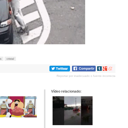
es
cristal
Compartir
Compartir
Compartir
en
en
en
Reportar por inadecuado o fuente incorrecta
tumblr
Google+
meneame
Vídeo relacionado: