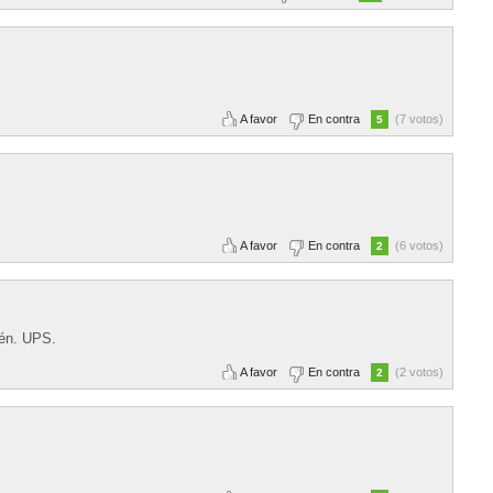
A favor
En contra
(7 votos)
5
A favor
En contra
(6 votos)
2
ién. UPS.
A favor
En contra
(2 votos)
2