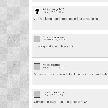
#4 por
omegalfa13
26 nov 2013, 13:42
y ni hablemos de como encendera el vehiculo...
#1 por
miyu_usami
26 nov 2013, 12:46
.-. por que de un cabezazo?
#5 por
pricefex
26 nov 2013, 17:10
Me parece que se olvido las llaves de su casa tamb
#8 por
samueldante
27 nov 2013, 21:26
Camina en plan, a mi me chupas !TU!