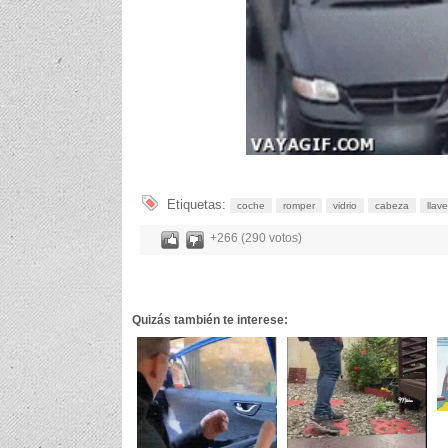
Etiquetas:
coche
romper
vidrio
cabeza
llav
+266 (290 votos)
Quizás también te interese: