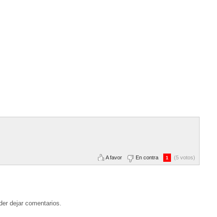
A favor
En contra
(5 votos)
1
der dejar comentarios.