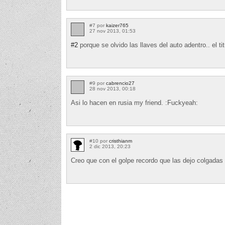
#7 por
kaizer765
27 nov 2013, 01:53
#2
porque se olvido las llaves del auto adentro.. el tit
#9 por
cabrencio27
28 nov 2013, 00:18
Asi lo hacen en rusia my friend. :Fuckyeah:
#10 por
cristhianm
2 dic 2013, 20:23
Creo que con el golpe recordo que las dejo colgadas