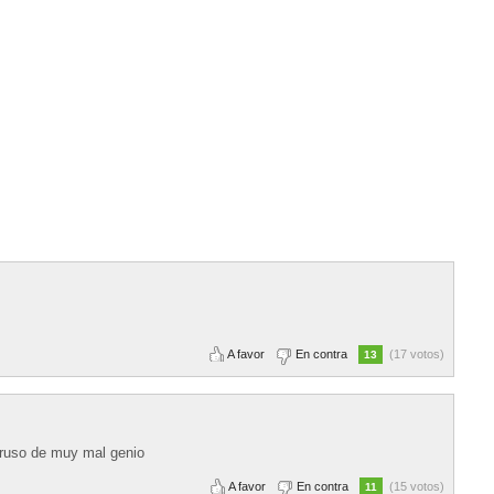
A favor
En contra
(17 votos)
13
 ruso de muy mal genio
A favor
En contra
(15 votos)
11