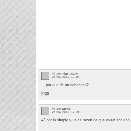
#2 por
miyu_usami
26 nov 2013, 12:46
.-. por que de un cabezazo?
2
#6 por
camilo_
26 nov 2013, 17:20
#2
por la simple y unica razon de que es un anciano