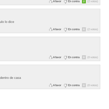
A favor
En contra
(2 votos)
2
ulo lo dice
A favor
En contra
(2 votos)
0
A favor
En contra
(0 votos)
0
 dentro de casa
A favor
En contra
(0 votos)
0