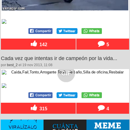
142
5
Cada vez que intentas ir de campeón por la vida...
por
best_2
el 19 nov 2013, 11:08
315
4