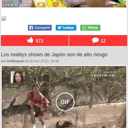
572
12
Los realitys shows de Japón son de alto riesgo
por
lordbrayam
el 20 nov 2013, 18:58