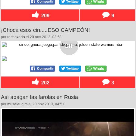
209
9
¡Choca esos cin.....ESO CAMPEÓN!
por
rechazado
el 20 nov 2013, 03:58
202
3
Así apagan las farolas en Rusia
por
museleugim
el 20 nov 2013, 04:51