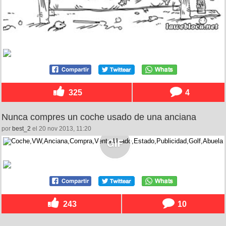
325
4
Nunca compres un coche usado de una anciana
por
best_2
el 20 nov 2013, 11:20
243
10