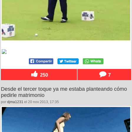
250
7
Desde el tercer toque ya me estaba planteando cómo
pedirle matrimonio
por
djma1231
el 20 nov 2013, 17:35