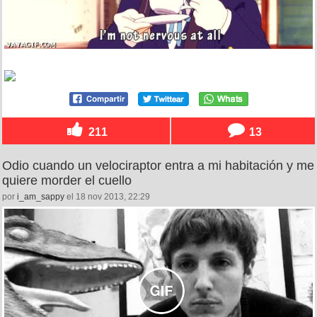
211
13
Odio cuando un velociraptor entra a mi habitación y me
quiere morder el cuello
por
i_am_sappy
el 18 nov 2013, 22:29