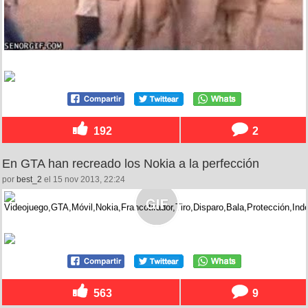
192
2
En GTA han recreado los Nokia a la perfección
por
best_2
el 15 nov 2013, 22:24
563
9