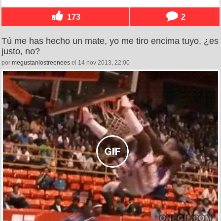
173
2
Tú me has hecho un mate, yo me tiro encima tuyo, ¿es
justo, no?
por
megustanlostreenees
el 14 nov 2013, 22:00