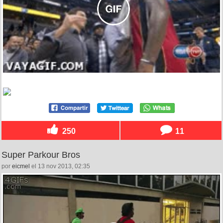
250
11
Super Parkour Bros
por
eicmel
el 13 nov 2013, 02:35