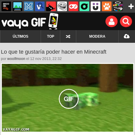
ÚLTIMOS
TOP
MODERA
Lo que te gustaría poder hacer en Minecraft
por
woolfmoon
el 12 nov 2013, 22:32