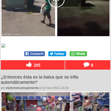
205
8
¿Entonces ésta es la balsa que se infla
automáticamente?
por
elpitomehueleapimienta
el 12 nov 2013, 23:19