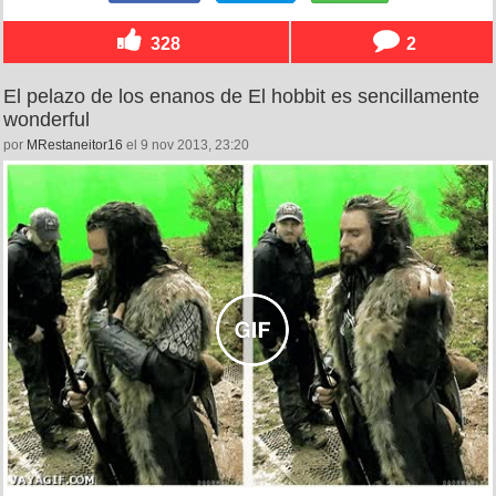
328
2
El pelazo de los enanos de El hobbit es sencillamente
wonderful
por
MRestaneitor16
el 9 nov 2013, 23:20