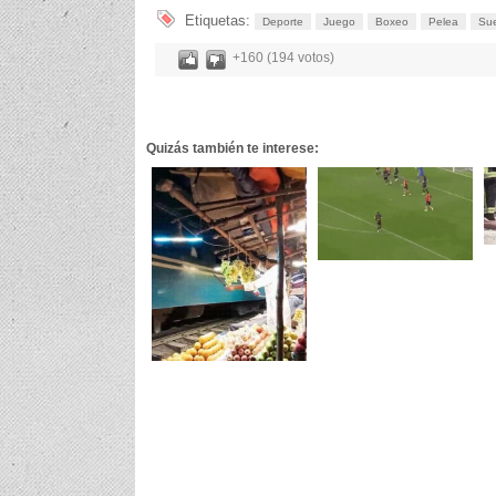
Etiquetas:
Deporte
Juego
Boxeo
Pelea
Su
+160 (194 votos)
Quizás también te interese: