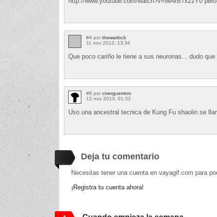
http://www.youtube.com/watch?v=8e4rB7xzzY0 pero al
#4 por
thewarlock
11 nov 2013, 13:34
Que poco cariño le tiene a sus neuronas... dudo que
#6 por
civerguerrero
12 nov 2013, 01:32
Uso una ancestral tecnica de Kung Fu shaolin se ll
Deja tu comentario
Necesitas tener una cuenta en vayagif.com para po
¡Registra tu cuenta ahora!