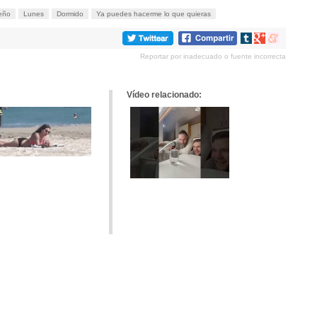
eño
Lunes
Dormido
Ya puedes hacerme lo que quieras
Compartir
Compartir
Compartir
en
en
en
Reportar por inadecuado o fuente incorrecta
tumblr
Google+
meneame
Vídeo relacionado: