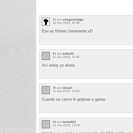
#2 por
omegavantage
11 nov 2013, 11:48
Ese es Homer claramente xD
#1 por
dnlbs93
11 nov 2013, 11:46
Así estoy yo ahora..
#5 por
rafuael
11 nov 2013, 14:51
Cuando se canse lo golpeas y ganas
#3 por
berserk01
11 nov 2013, 13:28