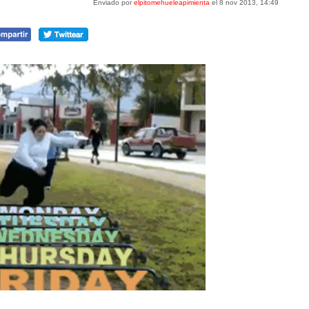
Enviado por
elpitomehueleapimienta
el 8 nov 2013, 14:49