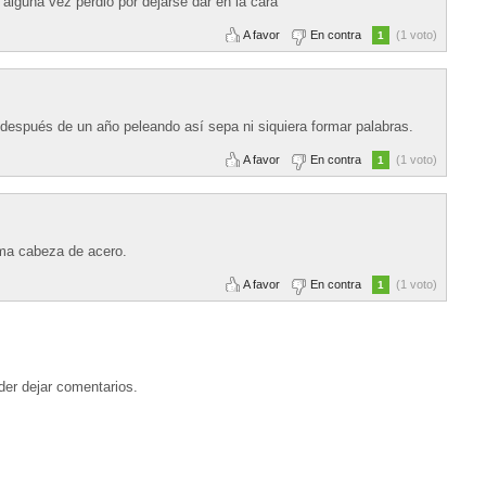
guna vez perdio por dejarse dar en la cara
A favor
En contra
(1 voto)
1
 después de un año peleando así sepa ni siquiera formar palabras.
A favor
En contra
(1 voto)
1
ama cabeza de acero.
A favor
En contra
(1 voto)
1
der dejar comentarios.