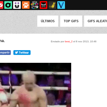
ÚLTIMOS
TOP GIFS
GIFS ALEAT
na.
Enviado por
best_2
el 8 nov 2013, 10:46