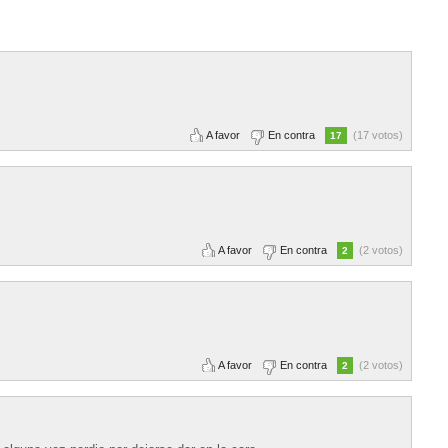
A favor
En contra
(17 votos)
17
A favor
En contra
(2 votos)
2
A favor
En contra
(2 votos)
2