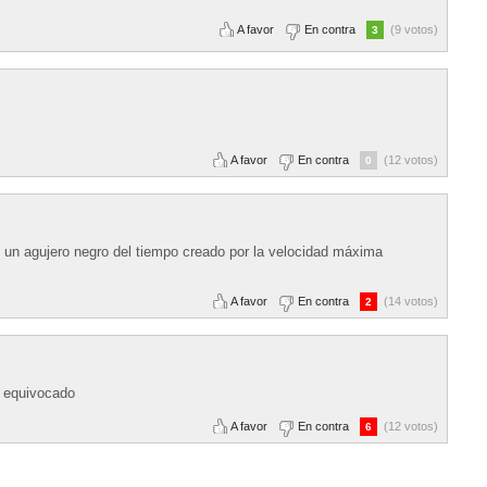
A favor
En contra
(9 votos)
3
A favor
En contra
(12 votos)
0
n un agujero negro del tiempo creado por la velocidad máxima
A favor
En contra
(14 votos)
2
e equivocado
A favor
En contra
(12 votos)
6