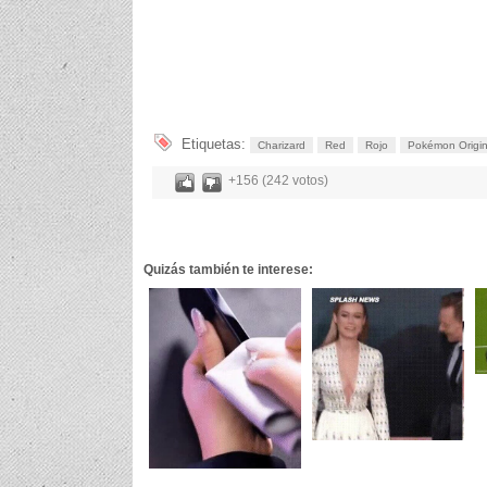
Etiquetas:
Charizard
Red
Rojo
Pokémon Origi
+156 (242 votos)
Quizás también te interese: