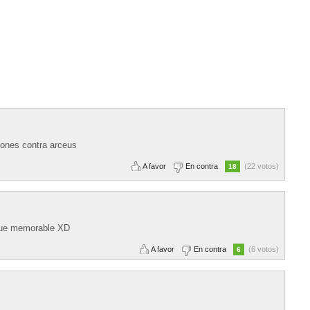
gones contra arceus
A favor
En contra
(22 votos)
18
 fue memorable XD
A favor
En contra
(6 votos)
6