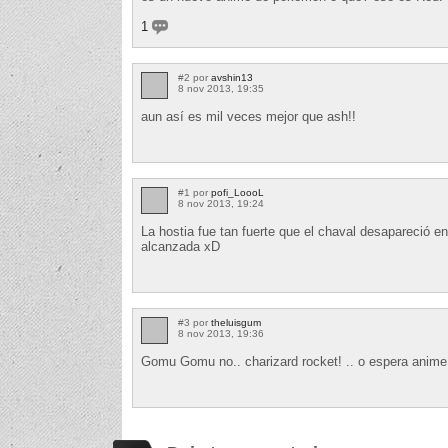
1
#2 por
avshin13
8 nov 2013, 19:35
aun así es mil veces mejor que ash!!
#1 por
pofi_LoooL
8 nov 2013, 19:24
La hostia fue tan fuerte que el chaval desapareció e
alcanzada xD
#3 por
theluisgum
8 nov 2013, 19:36
Gomu Gomu no.. charizard rocket! .. o espera anim