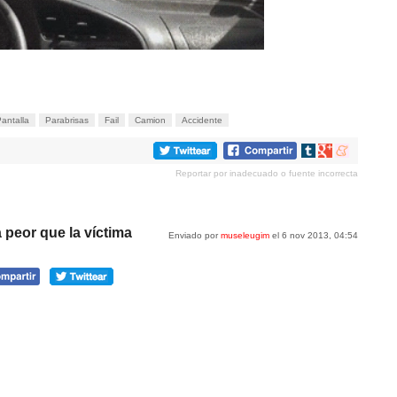
antalla
Parabrisas
Fail
Camion
Accidente
Compartir
Compartir
Compartir
en
en
en
Reportar por inadecuado o fuente incorrecta
tumblr
Google+
meneame
 peor que la víctima
Enviado por
museleugim
el 6 nov 2013, 04:54