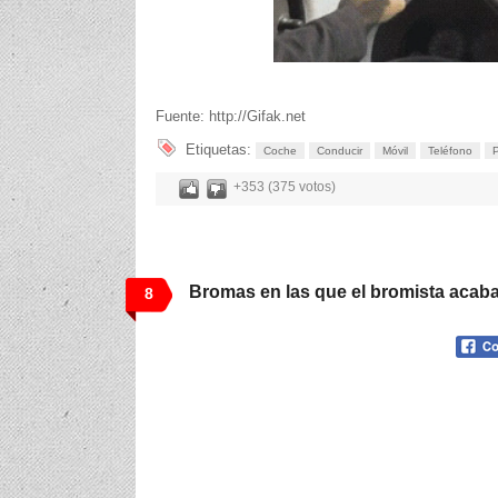
Fuente: http://Gifak.net
Etiquetas:
Coche
Conducir
Móvil
Teléfono
P
+353 (375 votos)
Bromas en las que el bromista acaba
8