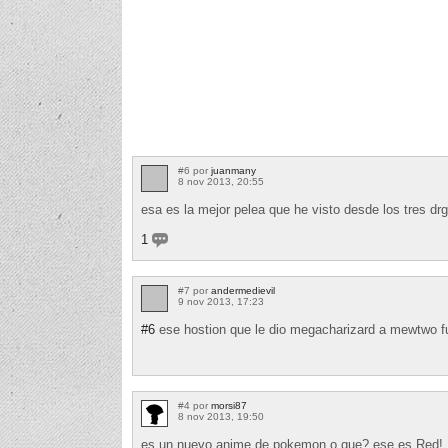
#6 por
juanmany
8 nov 2013, 20:55
esa es la mejor pelea que he visto desde los tres dr
1
#7 por
andermedievil
9 nov 2013, 17:23
#6
ese hostion que le dio megacharizard a mewtwo
#4 por
morsi87
8 nov 2013, 19:50
es un nuevo anime de pokemon o que? ese es Red!