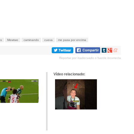
ns
Mewtwo
caminando
cueva
me pasa por encima
Compartir
Compartir
Compartir
en
en
en
Reportar por inadecuado o fuente incorrecta
tumblr
Google+
meneame
Vídeo relacionado: