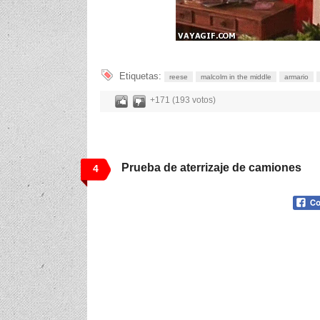
Etiquetas:
reese
malcolm in the middle
armario
+171 (193 votos)
Prueba de aterrizaje de camiones
4