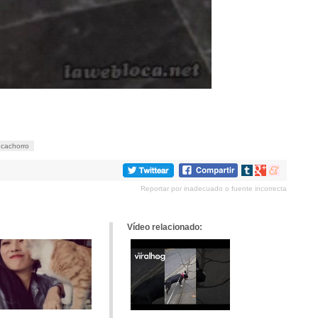
cachorro
Compartir
Compartir
Compartir
en
en
en
Reportar por inadecuado o fuente incorrecta
tumblr
Google+
meneame
Vídeo relacionado: