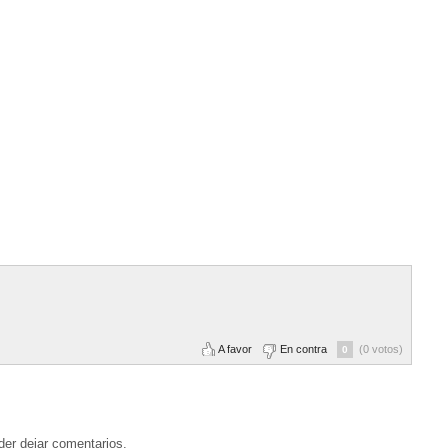
A favor
En contra
(0 votos)
0
der dejar comentarios.