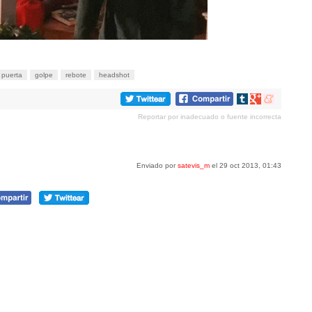
puerta
golpe
rebote
headshot
Compartir
Compartir
Compartir
en
en
en
Reportar por inadecuado o fuente incorrecta
tumblr
Google+
meneame
Enviado por
satevis_m
el 29 oct 2013, 01:43