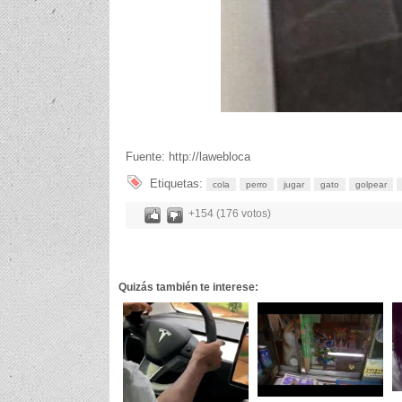
Fuente: http://lawebloca
Etiquetas:
cola
perro
jugar
gato
golpear
+154 (176 votos)
Quizás también te interese: