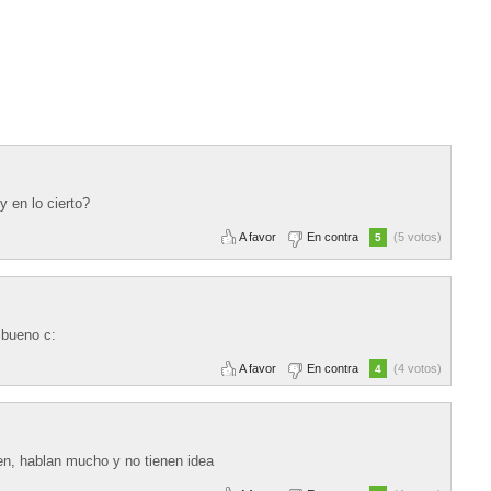
y en lo cierto?
A favor
En contra
(5 votos)
5
bueno c:
A favor
En contra
(4 votos)
4
cen, hablan mucho y no tienen idea