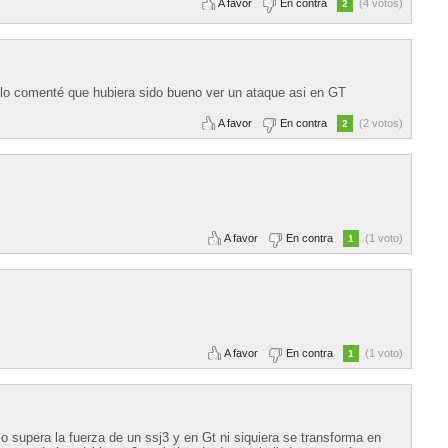
A favor
En contra
(4 votos)
2
olo comenté que hubiera sido bueno ver un ataque asi en GT
A favor
En contra
(2 votos)
2
A favor
En contra
(1 voto)
1
A favor
En contra
(1 voto)
1
 supera la fuerza de un ssj3 y en Gt ni siquiera se transforma en