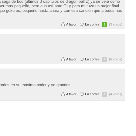
 saga de boo (ultimos 3 capitulos de dragon ball z) ya se veía como
 ser mas pequeño, pero aun así amo Gt y para mi tuvo un mejor final
que goku era pequeño hasta ahora y con esa canción que a todos nos
A favor
En contra
(3 votos)
1
A favor
En contra
(6 votos)
0
 todos en su máximo poder y ya grandes
A favor
En contra
(4 votos)
0