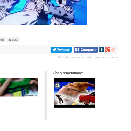
ten
fuerza
Compartir
Compartir
Compartir
en
en
en
Reportar por inadecuado o fuente incorrecta
tumblr
Google+
meneame
Vídeo relacionado: