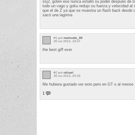
ssj2, goten ese nunca estalló su poder después de la
todo un vago y goku redujo su fuerza y velocidad al
que el de Z ya que se muestra un flash back desde 
sacó una lagrima
#1 por
marinoide_98
30 oct 2013, 19:47
the best giff ever
#2 por
rafuael
30 oct 2013, 20:33
Me hubiera gustado ver esto pero en GT o al menos
1