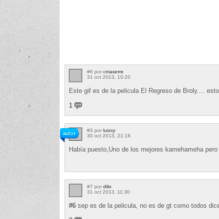
#6 por
cmaserre
31 oct 2013, 10:20
Este gif es de la pelicula El Regreso de Broly.... esto
1
#3 por
luizxy
30 oct 2013, 21:18
Había puesto,Uno de los mejores kamehameha pero 
#7 por
dilix
31 oct 2013, 11:30
#6
sep es de la pelicula, no es de gt como todos di