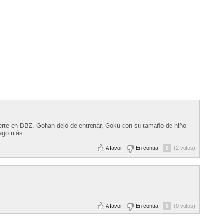
rte en DBZ. Gohan dejó de entrenar, Goku con su tamaño de niño
vago más.
A favor
En contra
(2 votos)
0
A favor
En contra
(0 votos)
0