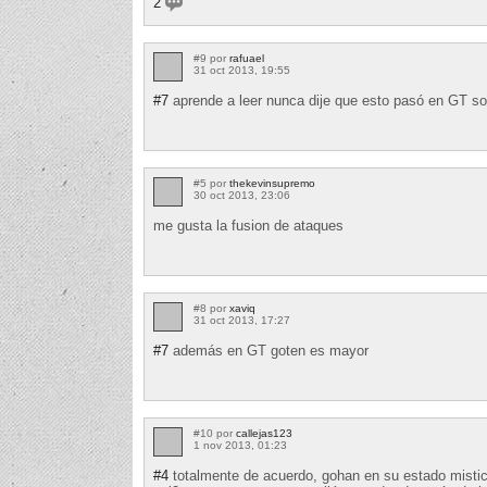
2
#9 por
rafuael
31 oct 2013, 19:55
#7
aprende a leer nunca dije que esto pasó en GT s
#5 por
thekevinsupremo
30 oct 2013, 23:06
me gusta la fusion de ataques
#8 por
xaviq
31 oct 2013, 17:27
#7
además en GT goten es mayor
#10 por
callejas123
1 nov 2013, 01:23
#4
totalmente de acuerdo, gohan en su estado mistico