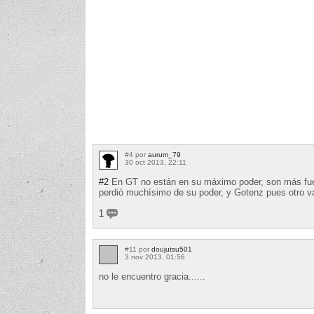
#4 por
aurum_79
30 oct 2013, 22:11
#2
En GT no están en su máximo poder, son más fue
perdió muchísimo de su poder, y Gotenz pues otro 
1
#11 por
doujutsu501
3 nov 2013, 01:56
no le encuentro gracia......