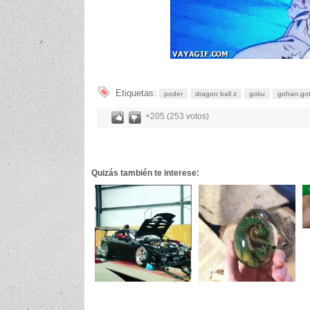
Etiquetas:
poder
dragon ball z
goku
gohan.go
+205 (253 votos)
Quizás también te interese: