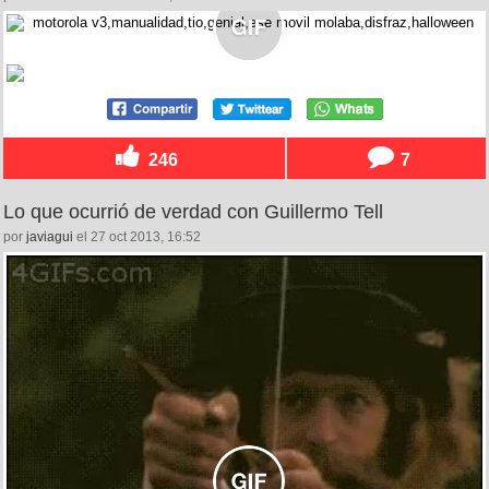
246
7
Lo que ocurrió de verdad con Guillermo Tell
por
javiagui
el 27 oct 2013, 16:52