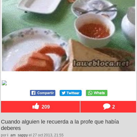
209
2
Cuando alguien le recuerda a la profe que había
deberes
por
i_am_sappy
el 27 oct 2013, 21:55