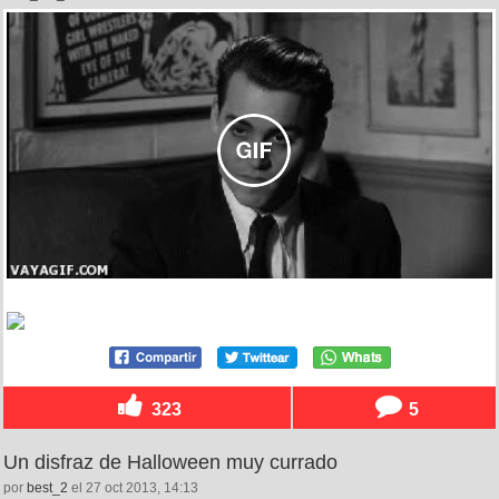
323
5
Un disfraz de Halloween muy currado
por
best_2
el 27 oct 2013, 14:13