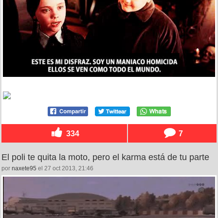
334
7
El poli te quita la moto, pero el karma está de tu parte
por
naxete95
el 27 oct 2013, 21:46