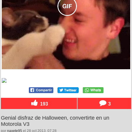
193
3
Genial disfraz de Halloween, convertirte en un
Motorola V3
por
naxete95
el 28 oct 2013, 07:28