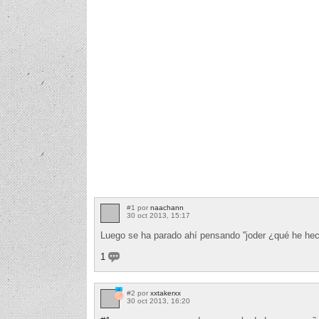
#1 por
naachann
30 oct 2013, 15:17
Luego se ha parado ahí pensando ''joder ¿qué he hec
1
#2 por
xxtakerxx
30 oct 2013, 16:20