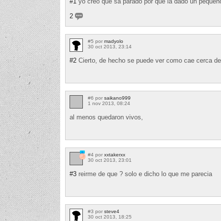
#1
yo creo que sa parado por que la dado un pequeño 
2
#5 por
madyolo
30 oct 2013, 23:14
#2
Cierto, de hecho se puede ver como cae cerca del
#6 por
saikano999
1 nov 2013, 08:24
al menos quedaron vivos,
#4 por
xxtakerxx
30 oct 2013, 23:01
#3
reirme de que ? solo e dicho lo que me parecia
#3 por
steve4
30 oct 2013, 18:25