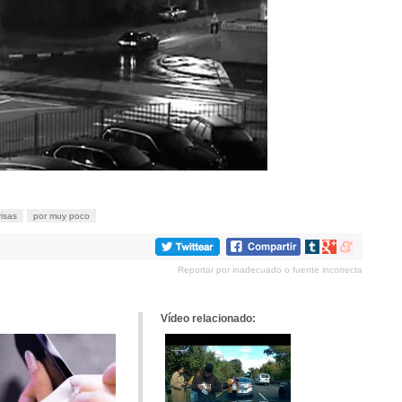
risas
por muy poco
Compartir
Compartir
Compartir
en
en
en
Reportar por inadecuado o fuente incorrecta
tumblr
Google+
meneame
Vídeo relacionado: