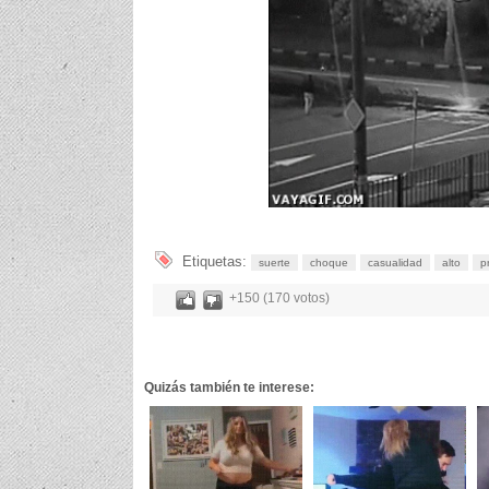
Etiquetas:
suerte
choque
casualidad
alto
p
+150 (170 votos)
Quizás también te interese: