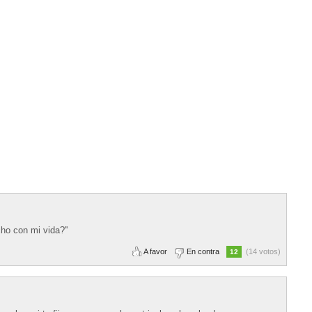
ho con mi vida?''
A favor
En contra
(14 votos)
12