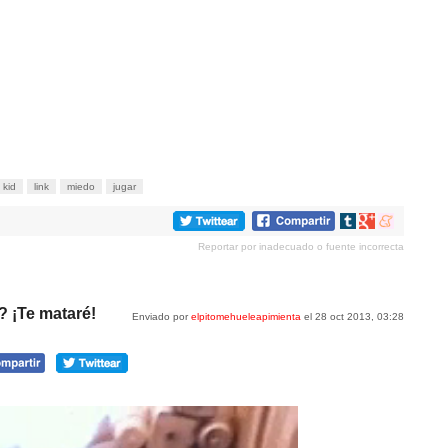
 kid
link
miedo
jugar
Compartir
Compartir
Compartir
en
en
en
Reportar por inadecuado o fuente incorrecta
tumblr
Google+
meneame
 ¡Te mataré!
Enviado por
elpitomehueleapimienta
el 28 oct 2013, 03:28