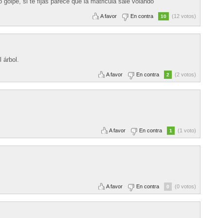
golpe, si te fijas parece que la matricula sale volando
A favor
En contra
(12 votos)
10
 árbol.
A favor
En contra
(2 votos)
2
A favor
En contra
(1 voto)
1
A favor
En contra
(0 votos)
0