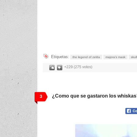
Etiquetas:
the legend of zelda
majora's mask
skull
+229 (275 votos)
¿Como que se gastaron los whiskas?
3