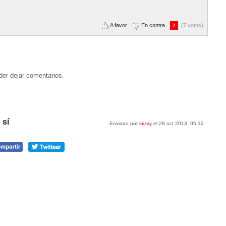
A favor
En contra
(7 votos)
7
der dejar comentarios.
 sí
Enviado por
luizxy
el 28 oct 2013, 05:12