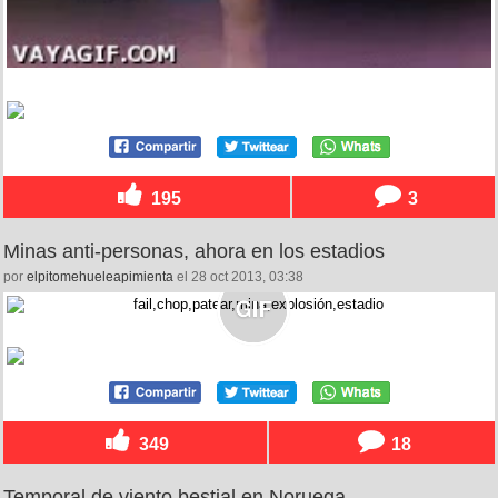
195
3
Minas anti-personas, ahora en los estadios
por
elpitomehueleapimienta
el 28 oct 2013, 03:38
349
18
Temporal de viento bestial en Noruega