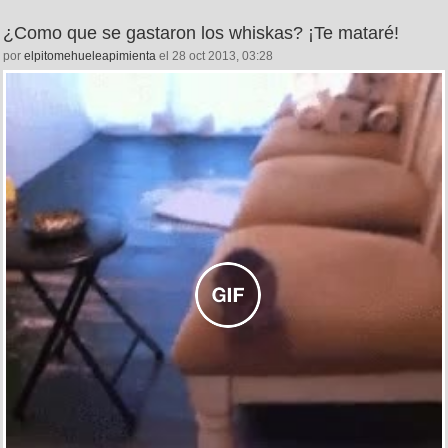
¿Como que se gastaron los whiskas? ¡Te mataré!
por
elpitomehueleapimienta
el 28 oct 2013, 03:28