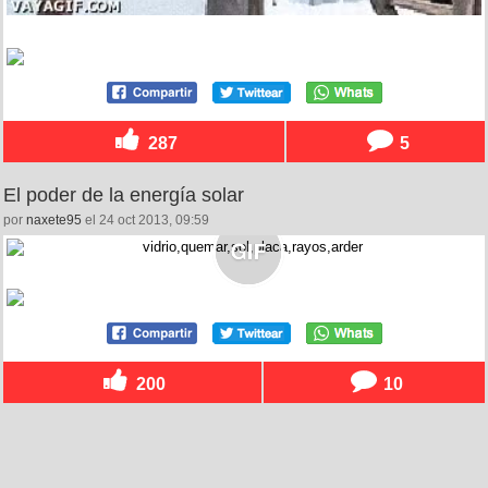
287
5
El poder de la energía solar
por
naxete95
el 24 oct 2013, 09:59
200
10