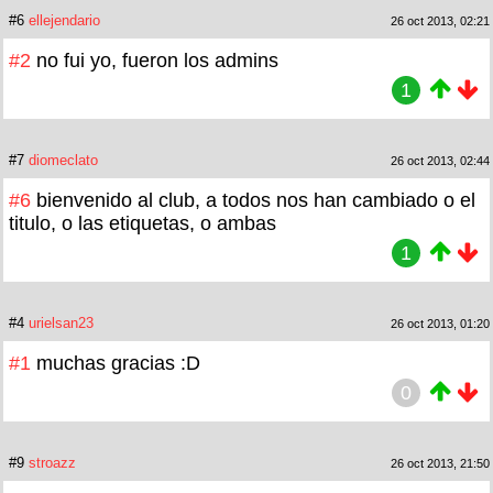
#6
ellejendario
26 oct 2013, 02:21
#2
no fui yo, fueron los admins
1
#7
diomeclato
26 oct 2013, 02:44
#6
bienvenido al club, a todos nos han cambiado o el
titulo, o las etiquetas, o ambas
1
#4
urielsan23
26 oct 2013, 01:20
#1
muchas gracias :D
0
#9
stroazz
26 oct 2013, 21:50