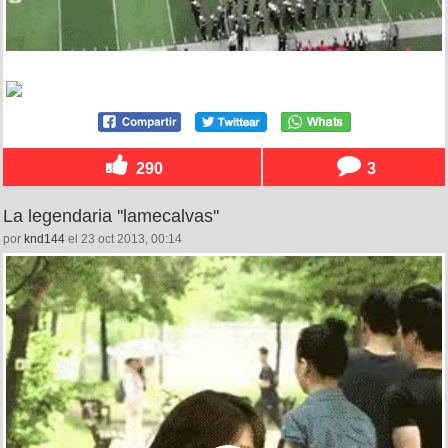
290
3
La legendaria ''lamecalvas''
por
knd144
el 23 oct 2013, 00:14