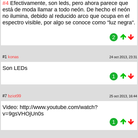
#4
Efectivamente, son leds, pero ahora parece que
está de moda llamar a todo neón. De hecho el neón
no ilumina, debido al reducido arco que ocupa en el
espectro visible, por algo se conoce como "luz negra".
2
#1
konas
24 oct 2013, 23:31
Son LEDs
1
#7
bziot99
25 oct 2013, 16:44
Video: http://www.youtube.com/watch?
v=9gsVHOjUn0s
1