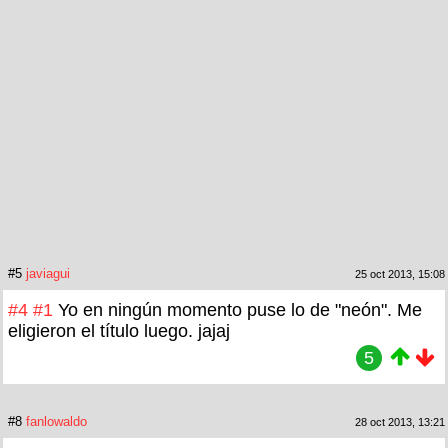
#5
javiagui
25 oct 2013, 15:08
#4
#1
Yo en ningún momento puse lo de "neón". Me
eligieron el título luego. jajaj
5
#8
fanlowaldo
28 oct 2013, 13:21