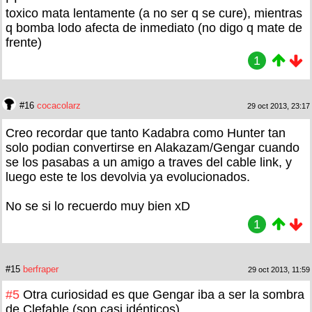
toxico mata lentamente (a no ser q se cure), mientras
q bomba lodo afecta de inmediato (no digo q mate de
frente)
1
#16
cocacolarz
29 oct 2013, 23:17
Creo recordar que tanto Kadabra como Hunter tan
solo podian convertirse en Alakazam/Gengar cuando
se los pasabas a un amigo a traves del cable link, y
luego este te los devolvia ya evolucionados.
No se si lo recuerdo muy bien xD
1
#15
berfraper
29 oct 2013, 11:59
#5
Otra curiosidad es que Gengar iba a ser la sombra
de Clefable (son casi idénticos).