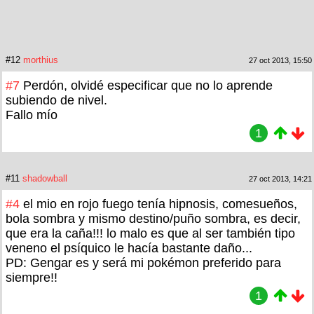
#12
morthius
27 oct 2013, 15:50
#7
Perdón, olvidé especificar que no lo aprende
subiendo de nivel.
Fallo mío
1
#11
shadowball
27 oct 2013, 14:21
#4
el mio en rojo fuego tenía hipnosis, comesueños,
bola sombra y mismo destino/puño sombra, es decir,
que era la caña!!! lo malo es que al ser también tipo
veneno el psíquico le hacía bastante daño...
PD: Gengar es y será mi pokémon preferido para
siempre!!
1