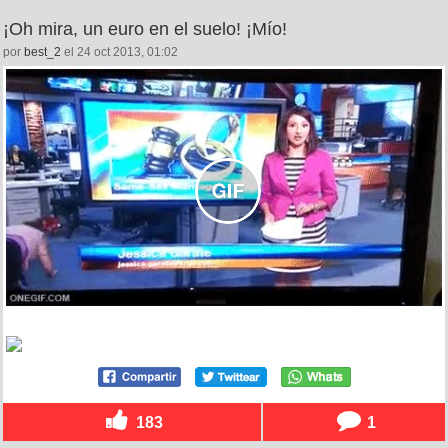
¡Oh mira, un euro en el suelo! ¡Mío!
por
best_2
el 24 oct 2013, 01:02
183
1