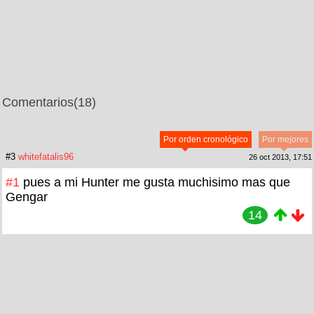
Comentarios
(18)
Por orden cronológico
Por mejores
#3
whitefatalis96
26 oct 2013, 17:51
#1
pues a mi Hunter me gusta muchisimo mas que
Gengar
14