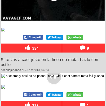
334
9
Si te vas a caer justo en la línea de meta, hazlo con
estilo
por
ellejendario
el 25 oct 2013, 04:23
223
1