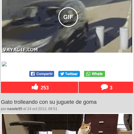
253
3
Gato trolleando con su juguete de goma
por
naxete95
el 24 oct 2013, 09:51