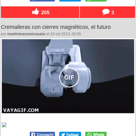
205
3
Cremalleras con cierres magnéticos, el futuro
por
meeliminaronelusuario
el 24 oct 2013, 02:05