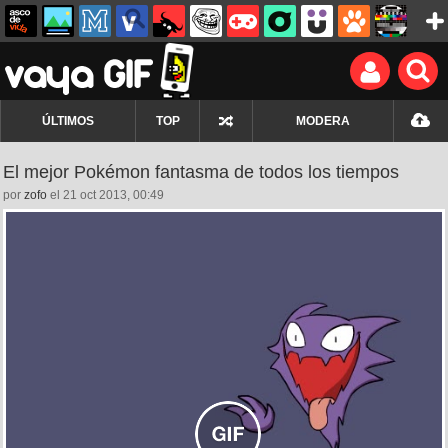
ÚLTIMOS
TOP
MODERA
El mejor Pokémon fantasma de todos los tiempos
por
zofo
el 21 oct 2013, 00:49