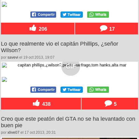
206
17
Lo que realmente vio el capitán Phillips, ¿señor
Wilson?
por
savevi
el 19 oct 2013, 19:07
438
5
Creo que este peatón del GTA no se ha levantado con
buen pie
por
xlive07
el 17 oct 2013, 20:31