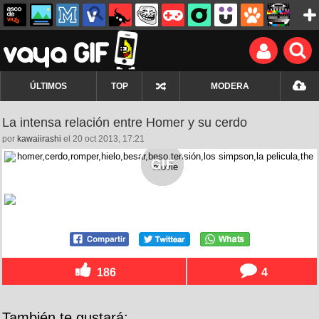
ÚLTIMOS
TOP
MODERA
La intensa relación entre Homer y su cerdo
por
kawaiirashi
el 20 oct 2013, 17:21
186
4
También te gustará: