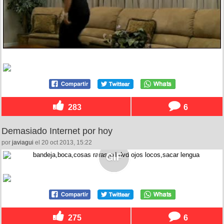
283
6
Demasiado Internet por hoy
por
javiagui
el 20 oct 2013, 15:22
275
6