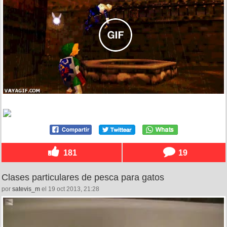
181
19
Clases particulares de pesca para gatos
por
satevis_m
el 19 oct 2013, 21:28