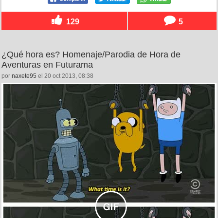
129
5
¿Qué hora es? Homenaje/Parodia de Hora de
Aventuras en Futurama
por
naxete95
el 20 oct 2013, 08:38