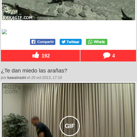
192
4
¿Te dan miedo las arañas?
por
kawaiirashi
el 20 oct 2013, 17:10