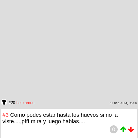
#20
hellkamus
21 oct 2013, 03:00
#3
Como podes estar hasta los huevos si no la
viste....,pfff mira y luego hablas....
0