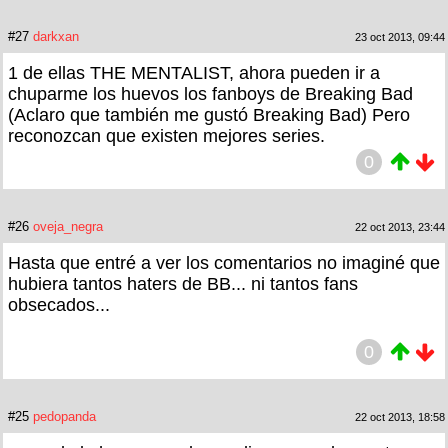
#27
darkxan
23 oct 2013, 09:44
1 de ellas THE MENTALIST, ahora pueden ir a
chuparme los huevos los fanboys de Breaking Bad
(Aclaro que también me gustó Breaking Bad) Pero
reconozcan que existen mejores series.
0
#26
oveja_negra
22 oct 2013, 23:44
Hasta que entré a ver los comentarios no imaginé que
hubiera tantos haters de BB... ni tantos fans
obsecados...
0
#25
pedopanda
22 oct 2013, 18:58