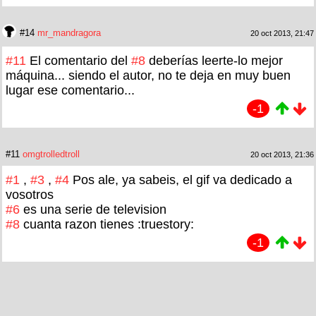
#14
mr_mandragora
20 oct 2013, 21:47
#11
El comentario del
#8
deberías leerte-lo mejor
máquina... siendo el autor, no te deja en muy buen
lugar ese comentario...
-1
#11
omgtrolledtroll
20 oct 2013, 21:36
#1
,
#3
,
#4
Pos ale, ya sabeis, el gif va dedicado a
vosotros
#6
es una serie de television
#8
cuanta razon tienes :truestory:
-1