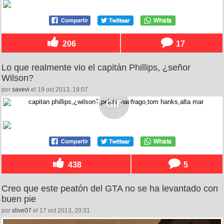
206
17
Lo que realmente vio el capitán Phillips, ¿señor
Wilson?
por
savevi
el 19 oct 2013, 19:07
438
5
Creo que este peatón del GTA no se ha levantado con
buen pie
por
xlive07
el 17 oct 2013, 20:31