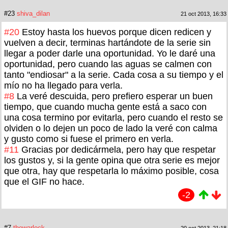
#23
shiva_dilan
21 oct 2013, 16:33
#20
Estoy hasta los huevos porque dicen redicen y
vuelven a decir, terminas hartándote de la serie sin
llegar a poder darle una oportunidad. Yo le daré una
oportunidad, pero cuando las aguas se calmen con
tanto "endiosar" a la serie. Cada cosa a su tiempo y el
mío no ha llegado para verla.
#8
La veré descuida, pero prefiero esperar un buen
tiempo, que cuando mucha gente está a saco con
una cosa termino por evitarla, pero cuando el resto se
olviden o lo dejen un poco de lado la veré con calma
y gusto como si fuese el primero en verla.
#11
Gracias por dedicármela, pero hay que respetar
los gustos y, si la gente opina que otra serie es mejor
que otra, hay que respetarla lo máximo posible, cosa
que el GIF no hace.
-2
#7
thewarlock
20 oct 2013, 21:18